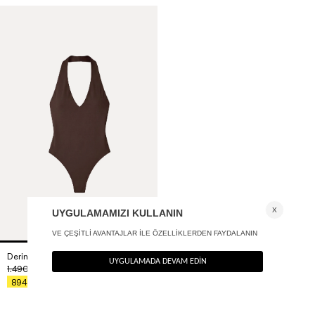
Derin V yaka bodysuit
+ 2
1.490
TL
%40
894
TL