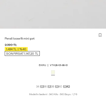
Pensli loose fit mini şort
2.390
TL
1.434
TL
%40
SON FIRSAT 1.147,20
TL
EKRU
VTK26-101-66-13
34
36
38
40
42
Modelin bedeni : 34 | Kilo : 56 | Boyu : 1,76