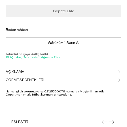
Sepete Ekle
Beden rehberi
Görünümü Satın Al
Tahmini Kargoya Veriliş Tarihi :
10 Ağustos, Pazartesi - 11 Ağustos, Salı
AÇIKLAMA
ÖDEME SEÇENEKLERİ
Herhangi bir sorunuz varsa 02125500079 numaralı Müşteri Hizmetleri
Departmanımızla irtibat kurmanızı rica ederiz.
EŞLEŞTİR