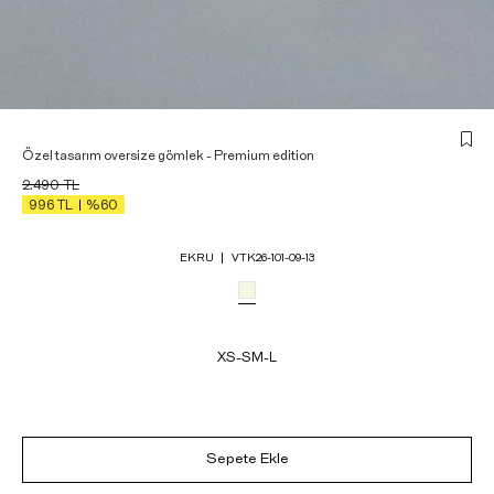
Özel tasarım oversize gömlek - Premium edition
2.490
TL
996
TL
%60
EKRU
VTK26-101-09-13
XS-S
M-L
Sepete Ekle