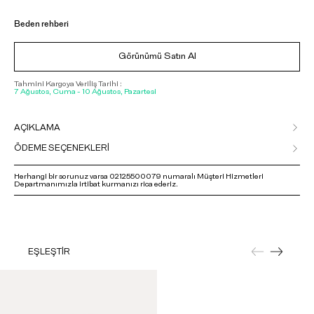
Beden rehberi
Görünümü Satın Al
Tahmini Kargoya Veriliş Tarihi :
7 Ağustos, Cuma - 10 Ağustos, Pazartesi
AÇIKLAMA
ÖDEME SEÇENEKLERİ
Herhangi bir sorunuz varsa 02125500079 numaralı Müşteri Hizmetleri
Departmanımızla irtibat kurmanızı rica ederiz.
EŞLEŞTİR