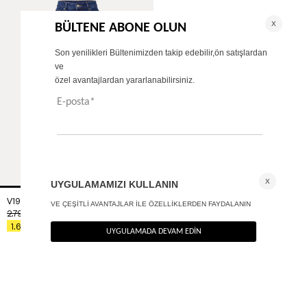
V1997 Yüksel bel barrel jean
+ 1
2.790
TL
%40
1.674
TL