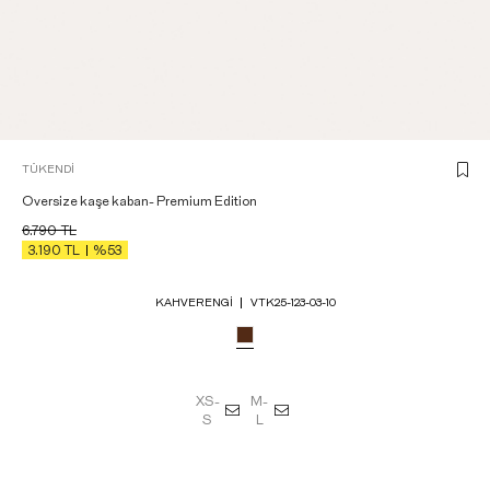
TÜKENDI
Oversize kaşe kaban- Premium Edition
6.790
TL
3.190
TL
%53
KAHVERENGI
VTK25-123-03-10
XS-
M-
S
L