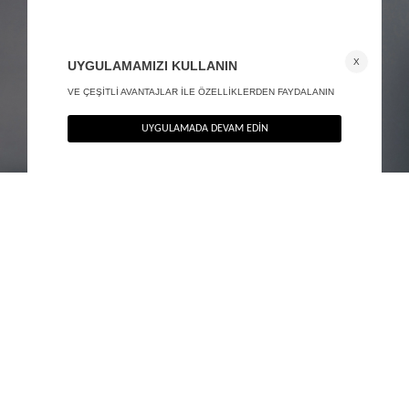
Cep detaylı maxi kaşe kaban - Premium Edition
Cep detaylı maxi kaşe kaban - Premium Edition
+ 1
+ 1
6.990
TL
6.990
TL
%40
%40
4.194
TL
4.194
TL
TÜKENMEK ÜZERE