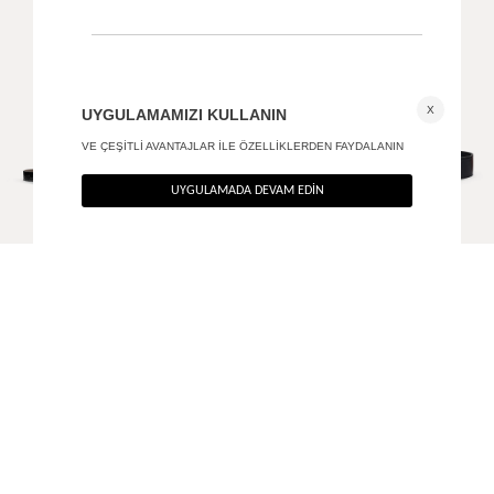
Crocodile dokulu gold tokalı kemer
Antik tokalı deri kemer
790
TL
850
TL
%40
%40
474
TL
510
TL