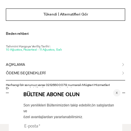
Tükendi | Alternatifleri Gör
Beden rehberi
Tahmini Kargoya Veriliş Tarihi :
10 Ağustos, Pazartesi - 11 Ağustos, Salı
AÇIKLAMA
ÖDEME SEÇENEKLERİ
Herhangi bir sorunuz varsa 02125500079 numaralı Müşteri Hizmetleri
Departmanımızla irtibat kurmanızı rica ederiz.
ÖNERİLENLER