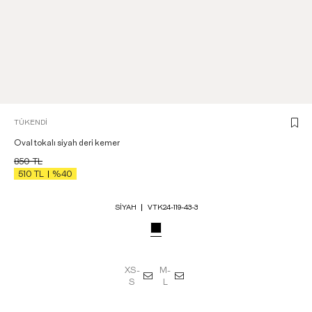
TÜKENDI
Oval tokalı siyah deri kemer
850
TL
510
TL
%40
SIYAH
VTK24-119-43-3
XS-
M-
S
L