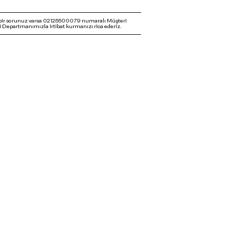
bir sorunuz varsa 02125500079 numaralı Müşteri
 Departmanımızla irtibat kurmanızı rica ederiz.