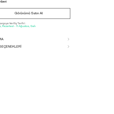
hberi
Görünümü Satın Al
rgoya Veriliş Tarihi :
, Pazartesi - 11 Ağustos, Salı
MA
SEÇENEKLERİ