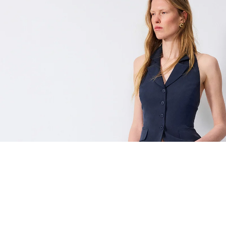
EŞLEŞTİR