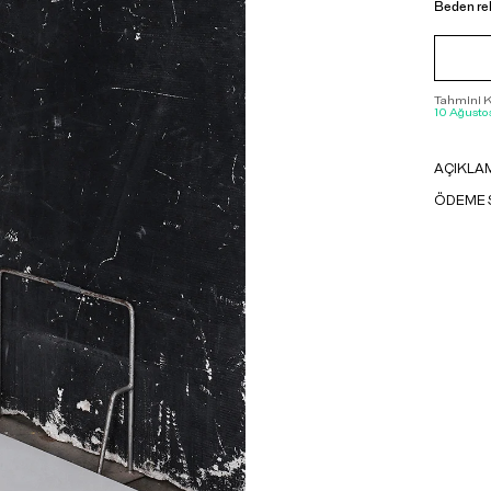
Beden re
Tahmini Ka
10 Ağustos
AÇIKLA
ÖDEME 