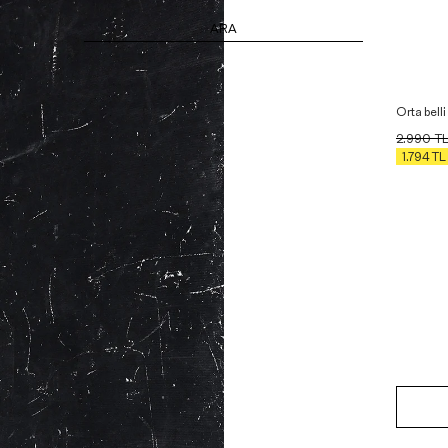
ARA
Orta belli
2.990
T
1.794
TL