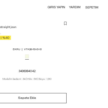
GIRIS YAPIN
YARDIM
SEPETIM
 straight jean
L
%40
EKRU
VTK26-113-01-13
34
36
38
40
42
Modelin bedeni : 34 | Kilo : 56 | Boyu : 1,80
Sepete Ekle