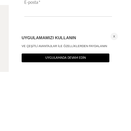
Orta belli wide leg jean
2.290
TL
%40
1.374
TL