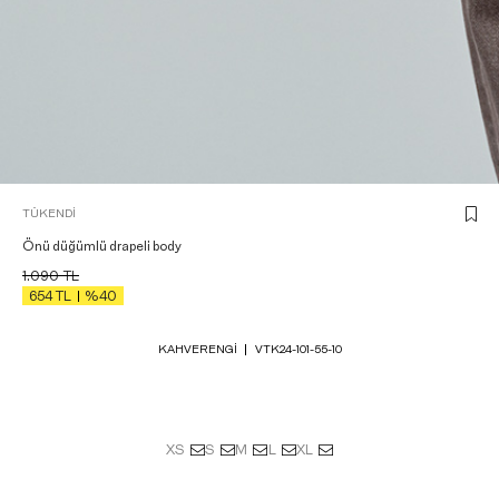
TÜKENDI
Önü düğümlü drapeli body
1.090
TL
654
TL
%40
KAHVERENGI
VTK24-101-55-10
XS
S
M
L
XL