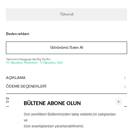
Tükendi
Beden rehberi
Görünümü Satın Al
Tahmini Kargoya Veriliş Tarihi :
10 Ağustos, Pazartesi - 11 Ağustos, Salı
AÇIKLAMA
ÖDEME SEÇENEKLERİ
Herhangi bir sorunuz varsa 02125500079 numaralı Müşteri Hizmetleri
Departmanımızla irtibat kurmanızı rica ederiz.
EŞLEŞTİR