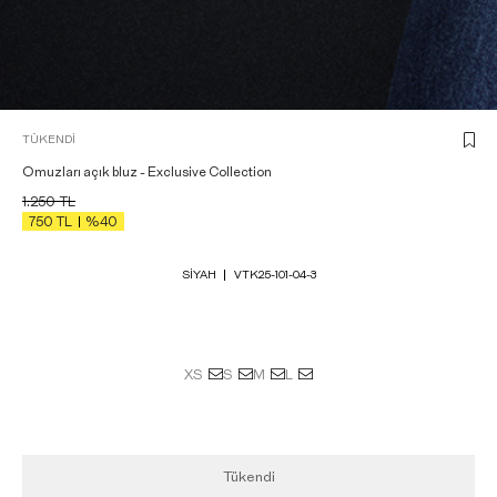
TÜKENDI
Omuzları açık bluz - Exclusive Collection
1.250
TL
750
TL
%40
SIYAH
VTK25-101-04-3
XS
S
M
L
Tükendi