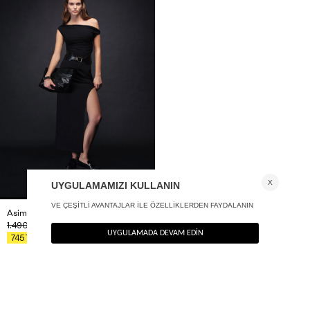
Asimetrik Yırtmaçlı Midi Boy Etek Siyah
1.490
TL
%50
745
TL