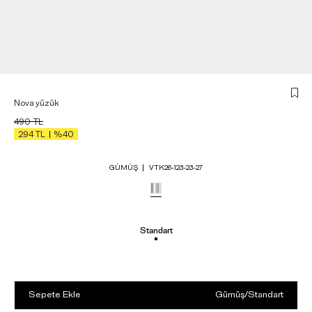
Nova yüzük
490
TL
294
TL
%40
GÜMÜŞ
VTK26-123-23-27
Standart
Sepete Ekle
Gümüş
/
Standart