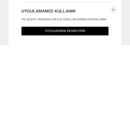
Kaia yüzük
Flint reçine küpe
490
TL
490
TL
%40
%40
294
TL
294
TL
ANA SAYFA
AKSESUAR
NOVA YÜZÜK