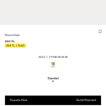
Noura küpe
590
TL
354
TL
%40
GOLD
VTK26-123-24-28
Standart
Sepete Ekle
Gold
/
Standart