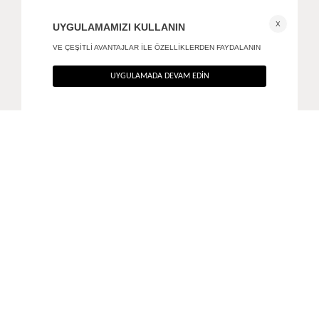
Strata küpe
Flint reçine küpe
490
TL
490
TL
%40
%40
294
TL
294
TL
ANA SAYFA
AKSESUAR
NOURA KÜPE