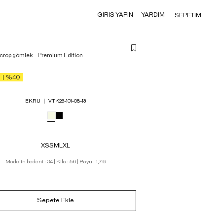
GIRIS YAPIN
YARDIM
SEPETIM
 crop gömlek - Premium Edition
%40
EKRU
VTK26-101-08-13
XS
S
M
L
XL
Modelin bedeni : 34 | Kilo : 56 | Boyu : 1,76
Sepete Ekle