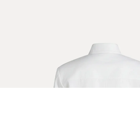
EŞLEŞTİR