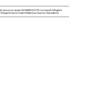
bir sorunuz varsa 02125500079 numaralı Müşteri
 Departmanımızla irtibat kurmanızı rica ederiz.