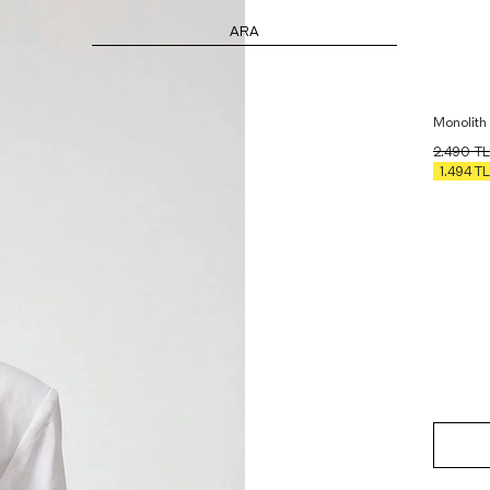
ARA
Monolith
2.490
TL
1.494
TL