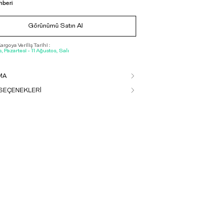
hberi
Görünümü Satın Al
rgoya Veriliş Tarihi :
, Pazartesi - 11 Ağustos, Salı
MA
SEÇENEKLERİ