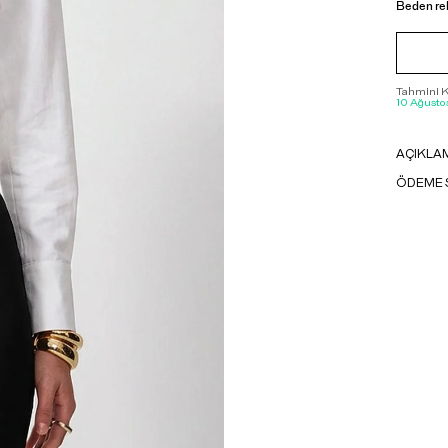
Beden re
Tahmini Ka
10 Ağustos
AÇIKLA
ÖDEME 