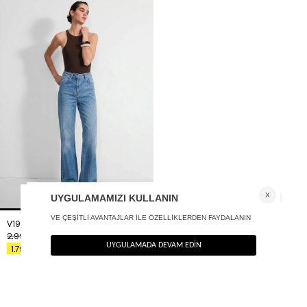
V1972 Flare fit yüksek bel jean
+ 1
2.990
TL
%40
1.794
TL