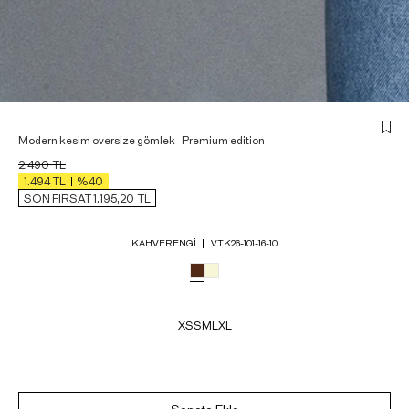
Modern kesim oversize gömlek- Premium edition
2.490
TL
1.494
TL
%40
SON FIRSAT 1.195,20
TL
KAHVERENGI
VTK26-101-16-10
XS
S
M
L
XL