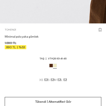
TÜKENDI
Minimal polo yaka gömlek
1.890
TL
890
TL
%53
TAŞ
VTK25-101-41-45
XS
S
M
L
Tükendi | Alternatifleri Gör