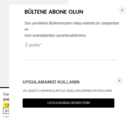
Carrot fit pantolon
+ 2
2.190
TL
%40
1.314
TL
SON FIRSAT 1.051,20
TL
TÜKENMEK ÜZERE