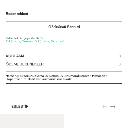
Beden rehberi
Görünümü Satın Al
Tahmini Kargoya Veriliş Tarihi :
7 Ağustos, Cuma - 10 Ağustos, Pazartesi
AÇIKLAMA
ÖDEME SEÇENEKLERİ
Herhangi bir sorunuz varsa 02125500079 numaralı Müşteri Hizmetleri
Departmanımızla irtibat kurmanızı rica ederiz.
EŞLEŞTİR