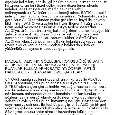
aşağıda belirtilen, iade ile ilgili bölüm doldurulup imzalanacaktır.
Faturası kurumlar (tüzel kişiler) adına düzenlenen sipariş
iadeleri, İade Faturası kesilmediği takdirde kabul
edilmeyecektir). "Ürünün iade edileceği adres, SATICI adresi /
iade için teslim olunan kargo firması adresi." Yukarıdaki belirtilen
gereklerin ALICI tarafından yerine getirilmesi kaydı ile, cayma
bildiriminin SATICI`ya ulaştığı tarihten itibaren 14 gün içinde,
Ürün bedeli ve varsa Ürün`ün ALICI`ya teslim masrafları
ALICI`ya, Ürün`ü satın alırken kullandığı ödeme aracına uygun bir
şekilde iade edilir. ALICI`nın Ürünler`e ilişkin cayma süresi
sonrasındaki kanuni hakları-sorumlulukları ile SATICI`nın
ALICI`dan olan, ödül puanlarına ilişkin bulunları da kapsamak
üzere akdi ve kanuni tahsil-mahsup hakları dahil hak ve
yükümlülükleri ayrıca mevcut ve geçerlidir.
MADDE 5 - ALICI`NIN SÖZLEŞME KONUSU ÜRÜNÜ SATIN
ALIRKEN ÖDÜL PUANLARI KAZANDIĞI VE/VEYA ÖDÜL
PUANLARI KULLANARAK SATICI`YA ÖDEME YAPTIĞI
HALLERDE UYGULANACAK ÖZEL ŞARTLAR
5.1. Ödül puanları vb.lerini kazandıran bir kuruluş ile ALICI ve
SATICI arasında, ödül puanlarının SATICI`ya ait İNTERNET
SİTESİ`nden alışverişlerde indirim vb. sağlamasına imkan veren
cari bir anlaşmanın-sözleşmenin varlığında, ALICI, SATICI`nın
söz konusu anlaşması ve keza kendisinin anılan kuruluş ile
sözleşmesinin gereği olarak bu Sözleşme konusu alışverişi
sebebi ile öyle bir ödül puanı kazanmış ise, işbu Sözleşme`den
cayılması ve sair suretle feshi/sipariş iptali ile ALICI`ya bir geri
ödeme yapılması mevzubahis olan hallerde, ALICI tarafından bu
Sözleşme konusu satın alma ile kazanılmış ödül puanları,