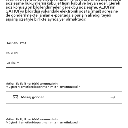
sözleşme hükümlerini kabul ettiğini kabul ve beyan eder. Gerek
söz konusu ön bilgilendirmeler, gerek bu sözleşme, ALICI`nın
SATICI`ya bildirdiği yukarıdaki elektronik posta (mail) adresine
de gönderilmekte, anılan e-postada siparişin alındığı teyidi
sipariş özetiyle birlikte ayrıca yer almaktadır.
HAKKIMIZDA
YARDIM
İLETIŞIM
Vatkalı ile ilgili her türlü sorunuz için
Müşteri Hizmetleri departmanımız hizmetinizdedir.
Mesaj gönder
Vatkalı ile ilgili her türlü sorunuz için
Müşteri Hizmetleri departmanımız hizmetinizdedir.