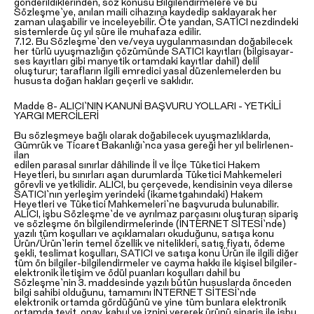
gönderildiklerinden, söz konusu Bilgilendirmelere ve bu
Sözleşme`ye, anılan maili cihazına kaydedip saklayarak her
zaman ulaşabilir ve inceleyebilir. Öte yandan, SATICI nezdindeki
sistemlerde üç yıl süre ile muhafaza edilir.
7.12. Bu Sözleşme`den ve/veya uygulanmasından doğabilecek
her türlü uyuşmazlığın çözümünde SATICI kayıtları (bilgisayar-
ses kayıtları gibi manyetik ortamdaki kayıtlar dahil) delil
oluşturur; tarafların ilgili emredici yasal düzenlemelerden bu
hususta doğan hakları geçerli ve saklıdır.
Madde 8- ALICI`NIN KANUNİ BAŞVURU YOLLARI - YETKİLİ
YARGI MERCİLERİ
Bu sözleşmeye bağlı olarak doğabilecek uyuşmazlıklarda,
Gümrük ve Ticaret Bakanlığı`nca yasa gereği her yıl belirlenen-
ilan
edilen parasal sınırlar dâhilinde İl ve İlçe Tüketici Hakem
Heyetleri, bu sınırları aşan durumlarda Tüketici Mahkemeleri
görevli ve yetkilidir. ALICI, bu çerçevede, kendisinin veya dilerse
SATICI`nın yerleşim yerindeki (ikametgahındaki) Hakem
Heyetleri ve Tüketici Mahkemeleri`ne başvuruda bulunabilir.
ALICI, işbu Sözleşme`de ve ayrılmaz parçasını oluşturan sipariş
ve sözleşme ön bilgilendirmelerinde (İNTERNET SİTESİ`nde)
yazılı tüm koşulları ve açıklamaları okuduğunu, satışa konu
Ürün/Ürün`lerin temel özellik ve nitelikleri, satış fiyatı, ödeme
şekli, teslimat koşulları, SATICI ve satışa konu Ürün ile ilgili diğer
tüm ön bilgiler-bilgilendirmeler ve cayma hakkı ile kişisel bilgiler-
elektronik iletişim ve ödül puanları koşulları dahil bu
Sözleşme`nin 3. maddesinde yazılı bütün hususlarda önceden
bilgi sahibi olduğunu, tamamını İNTERNET SİTESİ`nde
elektronik ortamda gördüğünü ve yine tüm bunlara elektronik
ortamda teyit, onay, kabul ve iznini vererek ürünü sipariş ile işbu