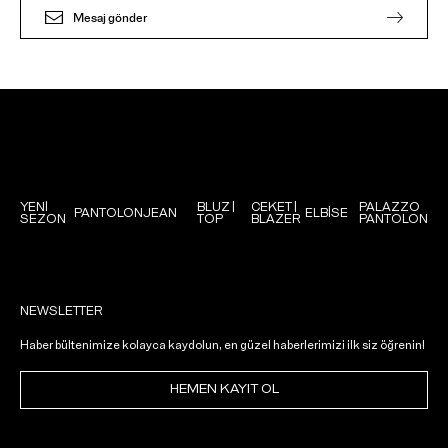
Mesaj gönder
YENİ
BLUZ |
CEKET |
PALAZZO
PANTOLON
JEAN
ELBİSE
SEZON
TOP
BLAZER
PANTOLON
NEWSLETTER
Haber bültenimize kolayca kaydolun, en güzel haberlerimizi ilk siz öğrenin!
HEMEN KAYIT OL