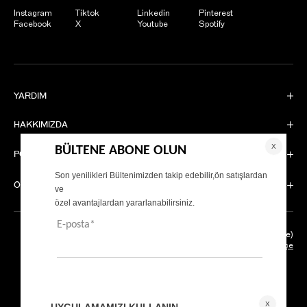
Instagram
Tiktok
Linkedin
Pinterest
Facebook
X
Youtube
Spotify
YARDIM
HAKKIMIZDA
POPÜLER KATEGORİLER
ÖDEME YÖNTEMLERİ
Apple (IOS)
Android (Google)
Türkçe