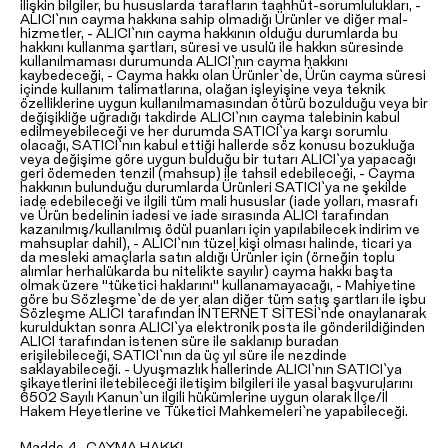
ilişkin bilgiler, bu hususlarda tarafların taahhüt-sorumlulukları, -
ALICI`nın cayma hakkına sahip olmadığı Ürünler ve diğer mal-
hizmetler, - ALICI`nın cayma hakkının olduğu durumlarda bu
hakkını kullanma şartları, süresi ve usulü ile hakkın süresinde
kullanılmaması durumunda ALICI`nın cayma hakkını
kaybedeceği, - Cayma hakkı olan Ürünler`de, Ürün cayma süresi
içinde kullanım talimatlarına, olağan işleyişine veya teknik
özelliklerine uygun kullanılmamasından ötürü bozulduğu veya bir
değişikliğe uğradığı takdirde ALICI`nın cayma talebinin kabul
edilmeyebileceği ve her durumda SATICI`ya karşı sorumlu
olacağı, SATICI`nın kabul ettiği hallerde söz konusu bozukluğa
veya değişime göre uygun bulduğu bir tutarı ALICI`ya yapacağı
geri ödemeden tenzil (mahsup) ile tahsil edebileceği, - Cayma
hakkının bulunduğu durumlarda Ürünleri SATICI`ya ne şekilde
iade edebileceği ve ilgili tüm mali hususlar (iade yolları, masrafı
ve Ürün bedelinin iadesi ve iade sırasında ALICI tarafından
kazanılmış/kullanılmış ödül puanları için yapılabilecek indirim ve
mahsuplar dahil), - ALICI`nın tüzel kişi olması halinde, ticari ya
da mesleki amaçlarla satın aldığı Ürünler için (örneğin toplu
alımlar herhalükarda bu nitelikte sayılır) cayma hakkı başta
olmak üzere "tüketici haklarını" kullanamayacağı, - Mahiyetine
göre bu Sözleşme`de de yer alan diğer tüm satış şartları ile işbu
Sözleşme ALICI tarafından İNTERNET SİTESİ`nde onaylanarak
kurulduktan sonra ALICI`ya elektronik posta ile gönderildiğinden
ALICI tarafından istenen süre ile saklanıp buradan
erişilebileceği, SATICI`nın da üç yıl süre ile nezdinde
saklayabileceği. - Uyuşmazlık hallerinde ALICI`nın SATICI`ya
şikayetlerini iletebileceği iletişim bilgileri ile yasal başvurularını
6502 Sayılı Kanun`un ilgili hükümlerine uygun olarak İlçe/İl
Hakem Heyetlerine ve Tüketici Mahkemeleri`ne yapabileceği.
Madde 4- CAYMA HAKKI