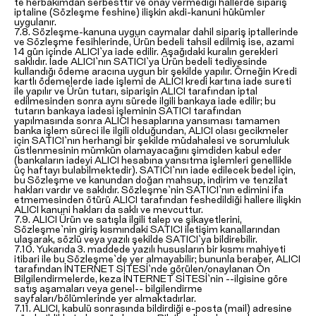
te herbakımdan serbesttir ve onay vermediği hallerde sipariş
iptaline (Sözleşme feshine) ilişkin akdi-kanuni hükümler
uygulanır.
7.8. Sözleşme-kanuna uygun caymalar dahil sipariş iptallerinde
ve Sözleşme fesihlerinde, Ürün bedeli tahsil edilmiş ise, azami
14 gün içinde ALICI`ya iade edilir. Aşağıdaki kuralın gerekleri
saklıdır. İade ALICI`nın SATICI`ya Ürün bedeli tediyesinde
kullandığı ödeme aracına uygun bir şekilde yapılır. Örneğin Kredi
kartlı ödemelerde iade işlemi de ALICI kredi kartına iade sureti
ile yapılır ve Ürün tutarı, siparişin ALICI tarafından iptal
edilmesinden sonra aynı sürede ilgili bankaya iade edilir; bu
tutarın bankaya iadesi işleminin SATICI tarafından
yapılmasında sonra ALICI hesaplarına yansıması tamamen
banka işlem süreci ile ilgili olduğundan, ALICI olası gecikmeler
için SATICI`nın herhangi bir şekilde müdahalesi ve sorumluluk
üstlenmesinin mümkün olamayacağını şimdiden kabul eder
(bankaların iadeyi ALICI hesabına yansıtma işlemleri genellikle
üç haftayı bulabilmektedir). SATICI`nın iade edilecek bedel için,
bu Sözleşme ve kanundan doğan mahsup, indirim ve tenzilat
hakları vardır ve saklıdır. Sözleşme`nin SATICI`nın edimini ifa
etmemesinden ötürü ALICI tarafından feshedildiği hallere ilişkin
ALICI kanuni hakları da saklı ve mevcuttur.
7.9. ALICI Ürün ve satışla ilgili talep ve şikayetlerini,
Sözleşme`nin giriş kısmındaki SATICI iletişim kanallarından
ulaşarak, sözlü veya yazılı şekilde SATICI`ya bildirebilir.
7.10. Yukarıda 3. maddede yazılı hususların bir kısmı mahiyeti
itibari ile bu Sözleşme`de yer almayabilir; bununla beraber, ALICI
tarafından İNTERNET SİTESİ`nde görülen/onaylanan Ön
Bilgilendirmelerde, keza İNTERNET SİTESİ`nin --ilgisine göre
satış aşamaları veya genel-- bilgilendirme
sayfaları/bölümlerinde yer almaktadırlar.
7.11. ALICI, kabulü sonrasında bildirdiği e-posta (mail) adresine