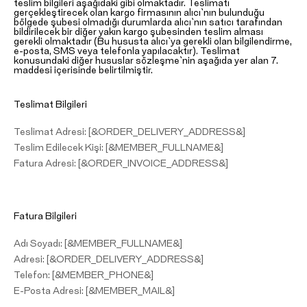
teslim bilgileri aşağıdaki gibi olmaktadır. Teslimatı
gerçekleştirecek olan kargo firmasının alıcı`nın bulunduğu
bölgede şubesi olmadığı durumlarda alıcı`nın satıcı tarafından
bildirilecek bir diğer yakın kargo şubesinden teslim alması
gerekli olmaktadır (Bu hususta alıcı`ya gerekli olan bilgilendirme,
e-posta, SMS veya telefonla yapılacaktır). Teslimat
konusundaki diğer hususlar sözleşme`nin aşağıda yer alan 7.
maddesi içerisinde belirtilmiştir.
Teslimat Bilgileri
Teslimat Adresi: [&ORDER_DELIVERY_ADDRESS&]
Teslim Edilecek Kişi: [&MEMBER_FULLNAME&]
Fatura Adresi: [&ORDER_INVOICE_ADDRESS&]
Fatura Bilgileri
Adı Soyadı: [&MEMBER_FULLNAME&]
Adresi: [&ORDER_DELIVERY_ADDRESS&]
Telefon: [&MEMBER_PHONE&]
E-Posta Adresi: [&MEMBER_MAIL&]