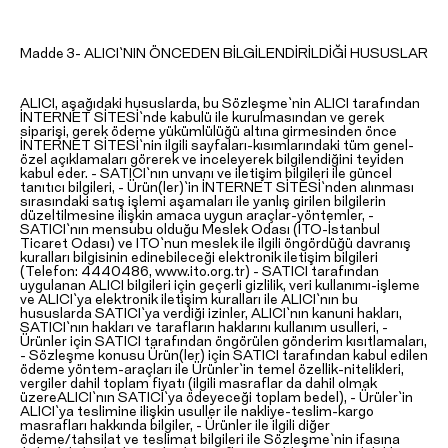
Madde 3- ALICI`NIN ÖNCEDEN BİLGİLENDİRİLDİĞİ HUSUSLAR
ALICI, aşağıdaki hususlarda, bu Sözleşme`nin ALICI tarafından
İNTERNET SİTESİ`nde kabulü ile kurulmasından ve gerek
siparişi, gerek ödeme yükümlülüğü altına girmesinden önce
İNTERNET SİTESİ`nin ilgili sayfaları-kısımlarındaki tüm genel-
özel açıklamaları görerek ve inceleyerek bilgilendiğini teyiden
kabul eder. - SATICI`nın unvanı ve iletişim bilgileri ile güncel
tanıtıcı bilgileri, - Ürün(ler)`in İNTERNET SİTESİ`nden alınması
sırasındaki satış işlemi aşamaları ile yanlış girilen bilgilerin
düzeltilmesine ilişkin amaca uygun araçlar-yöntemler, -
SATICI`nın mensubu olduğu Meslek Odası (İTO-İstanbul
Ticaret Odası) ve ITO`nun meslek ile ilgili öngördüğü davranış
kuralları bilgisinin edinebileceği elektronik iletişim bilgileri
(Telefon: 4440486, www.ito.org.tr) - SATICI tarafından
uygulanan ALICI bilgileri için geçerli gizlilik, veri kullanımı-işleme
ve ALICI`ya elektronik iletişim kuralları ile ALICI`nın bu
hususlarda SATICI`ya verdiği izinler, ALICI`nın kanuni hakları,
SATICI`nın hakları ve tarafların haklarını kullanım usulleri, -
Ürünler için SATICI tarafından öngörülen gönderim kısıtlamaları,
- Sözleşme konusu Ürün(ler) için SATICI tarafından kabul edilen
ödeme yöntem-araçları ile Ürünler`in temel özellik-nitelikleri,
vergiler dahil toplam fiyatı (ilgili masraflar da dahil olmak
üzereALICI`nın SATICI`ya ödeyeceği toplam bedel), - Ürüler`in
ALICI`ya teslimine ilişkin usuller ile nakliye-teslim-kargo
masrafları hakkında bilgiler, - Ürünler ile ilgili diğer
ödeme/tahsilat ve teslimat bilgileri ile Sözleşme`nin ifasına