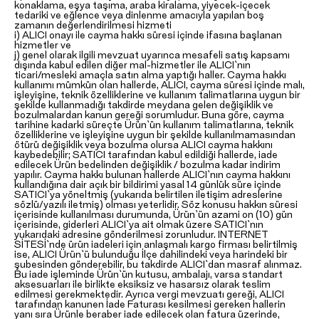
konaklama, eşya taşıma, araba kiralama, yiyecek-içecek
tedariki ve eğlence veya dinlenme amacıyla yapılan boş
zamanın değerlendirilmesi hizmeti
i) ALICI onayı ile cayma hakkı süresi içinde ifasına başlanan
hizmetler ve
j) genel olarak ilgili mevzuat uyarınca mesafeli satış kapsamı
dışında kabul edilen diğer mal-hizmetler ile ALICI`nın
ticari/mesleki amaçla satın alma yaptığı haller. Cayma hakkı
kullanımı mümkün olan hallerde, ALICI, cayma süresi içinde malı,
işleyişine, teknik özelliklerine ve kullanım talimatlarına uygun bir
şekilde kullanmadığı takdirde meydana gelen değişiklik ve
bozulmalardan kanun gereği sorumludur. Buna göre, cayma
tarihine kadarki süreçte Ürün`ün kullanım talimatlarına, teknik
özelliklerine ve işleyişine uygun bir şekilde kullanılmamasından
ötürü değişiklik veya bozulma olursa ALICI cayma hakkını
kaybedebilir; SATICI tarafından kabul edildiği hallerde, iade
edilecek Ürün bedelinden değişiklik / bozulma kadar indirim
yapılır. Cayma hakkı bulunan hallerde ALICI`nın cayma hakkını
kullandığına dair açık bir bildirimi yasal 14 günlük süre içinde
SATICI`ya yöneltmiş (yukarıda belirtilen iletişim adreslerine
sözlü/yazılı iletmiş) olması yeterlidir. Söz konusu hakkın süresi
içerisinde kullanılması durumunda, Ürün`ün azami on (10) gün
içerisinde, giderleri ALICI`ya ait olmak üzere SATICI`nın
yukarıdaki adresine gönderilmesi zorunludur. INTERNET
SİTESİ`nde ürün iadeleri için anlaşmalı kargo firması belirtilmiş
ise, ALICI Ürün`ü bulunduğu İlçe dahilindeki veya harindeki bir
şubesinden gönderebilir, bu takdirde ALICI`dan masraf alınmaz.
Bu iade işleminde Ürün`ün kutusu, ambalajı, varsa standart
aksesuarları ile birlikte eksiksiz ve hasarsız olarak teslim
edilmesi gerekmektedir. Ayrıca vergi mevzuatı gereği, ALICI
tarafından kanunen İade Faturası kesilmesi gereken hallerin
yanı sıra Ürünle beraber iade edilecek olan fatura üzerinde,