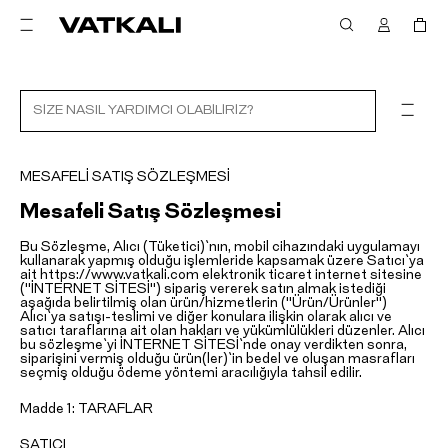
MESAFELI SATIŞ SÖZLEŞMESI
Mesafeli Satış Sözleşmesi
Bu Sözleşme, Alıcı (Tüketici)`nın, mobil cihazındaki uygulamayı
kullanarak yapmış olduğu işlemleride kapsamak üzere Satıcı`ya
ait https://www.vatkali.com elektronik ticaret internet sitesine
("İNTERNET SİTESİ") sipariş vererek satın almak istediği
aşağıda belirtilmiş olan ürün/hizmetlerin ("Ürün/Ürünler")
Alıcı`ya satışı-teslimi ve diğer konulara ilişkin olarak alıcı ve
satıcı taraflarına ait olan hakları ve yükümlülükleri düzenler. Alıcı
bu sözleşme`yi İNTERNET SİTESİ`nde onay verdikten sonra,
siparişini vermiş olduğu ürün(ler)`in bedel ve oluşan masrafları
seçmiş olduğu ödeme yöntemi aracılığıyla tahsil edilir.
Madde 1: TARAFLAR
SATICI