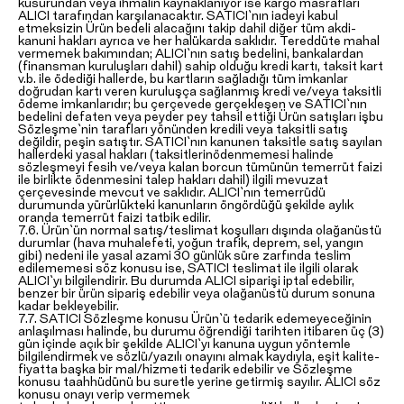
kusurundan veya ihmalin kaynaklanıyor ise kargo masrafları
ALICI tarafından karşılanacaktır. SATICI`nın iadeyi kabul
etmeksizin Ürün bedeli alacağını takip dahil diğer tüm akdi-
kanuni hakları ayrıca ve her halükarda saklıdır. Tereddüte mahal
vermemek bakımından; ALICI`nın satış bedelini, bankalardan
(finansman kuruluşları dahil) sahip olduğu kredi kartı, taksit kart
v.b. ile ödediği hallerde, bu kartların sağladığı tüm imkanlar
doğrudan kartı veren kuruluşça sağlanmış kredi ve/veya taksitli
ödeme imkanlarıdır; bu çerçevede gerçekleşen ve SATICI`nın
bedelini defaten veya peyder pey tahsil ettiği Ürün satışları işbu
Sözleşme`nin tarafları yönünden kredili veya taksitli satış
değildir, peşin satıştır. SATICI`nın kanunen taksitle satış sayılan
hallerdeki yasal hakları (taksitlerinödenmemesi halinde
sözleşmeyi fesih ve/veya kalan borcun tümünün temerrüt faizi
ile birlikte ödenmesini talep hakları dahil) ilgili mevuzat
çerçevesinde mevcut ve saklıdır. ALICI`nın temerrüdü
durumunda yürürlükteki kanunların öngördüğü şekilde aylık
oranda temerrüt faizi tatbik edilir.
7.6. Ürün`ün normal satış/teslimat koşulları dışında olağanüstü
durumlar (hava muhalefeti, yoğun trafik, deprem, sel, yangın
gibi) nedeni ile yasal azami 30 günlük süre zarfında teslim
edilememesi söz konusu ise, SATICI teslimat ile ilgili olarak
ALICI`yı bilgilendirir. Bu durumda ALICI siparişi iptal edebilir,
benzer bir ürün sipariş edebilir veya olağanüstü durum sonuna
kadar bekleyebilir.
7.7. SATICI Sözleşme konusu Ürün`ü tedarik edemeyeceğinin
anlaşılması halinde, bu durumu öğrendiği tarihten itibaren üç (3)
gün içinde açık bir şekilde ALICI`yı kanuna uygun yöntemle
bilgilendirmek ve sözlü/yazılı onayını almak kaydıyla, eşit kalite-
fiyatta başka bir mal/hizmeti tedarik edebilir ve Sözleşme
konusu taahhüdünü bu suretle yerine getirmiş sayılır. ALICI söz
konusu onayı verip vermemek