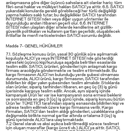
anlaşmasına göre diğer üçüncü sahıslara ait olanlar hariç; tüm
fikri-sınai haklar ve mülkiyet hakları SATICI`ya aittir. 6.5. SATICI
yukarıdaki konularda gerekli görebileceği her türlü değişikliği
yapma hakkını saklı tutar; bu değişiklikler SATICI tarafından
INTERNET SİTESİ`nden veya diğer uygun yöntemler ile
duyurulduğu andan itibaren geçerli olur. 6.6. INTERNET
SİTESİ`nden ulaşılan diğer sitelerde kendilerine ait gizlilik-
güvenlik politikaları ve kullanım şartları geçerlidir, oluşabilecek
ihtilaflar ile menfi neticelerinden SATICI sorumlu değildir.
Madde 7- GENEL HÜKÜMLER
7.1. Sözleşme konusu ürün, yasal 30 günlük süre aşılmamak
koşuluyla ALICI`ya veya İNTERNET SİTESİ`nde gösterdiği
adresteki üçüncü kişi/kuruluşa aşağıda belirtilen esaslarda
teslim edilir. SATICI, ürünleri, gönderileri için anlaşmalı kargo
firması aracılığıyla göndermekte ve teslim ettirmektedir. Bu
kargo firmasının ALICI`nın bulunduğu yerde şubesi olmaması
durumunda, ALICI ürünü, kargo firmasının, SATICI tarafından
bildirilen bir diğer yakın şubesinden teslim almalıdır. Stoklarda
olan ürünler, sipariş tarihinden itibaren, en geç üç (3) iş günü
içerisinde kargoya teslim edilir. Ancak, aynı sipariş içinde
kampanyalı Ürün`ler var ise kampanyanın sona ermesi beklenir
ve sonrasında en geç 3 (üç) iş günü içinde, sipariş konusu bütün
Ürün`ler TÜKETİCİ tarafından sipariş esnasında bildirilen kişi ve
adrese teslim edilmek üzere kargo firmasına verilir. Kargo
Firmaları, SATICI`dan teslim aldığı gönderileri, uzaklıklarına göre
değişmekle birlikte normal şartlar altında ortalama 3 (üç) iş
günü içerisinde ALICI`lara ulaştırmaktadır.
7.2 Genel olarak ve aksi açıkca belirtilmediği sürece teslimat
için oluşan masraflar (kargo ücreti vb.) ALICI`ya aittir. SATICI,