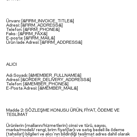
Ünvanı: [&FIRM_INVOICE_TITLE&]
Adresi: [&FIRM_ADDRESS&]
Telefon: [&FIRM_PHONE&]
Faks : [&FIRM_FAX&]
E-posta: [&FIRM_MAIL&]
Ürün İade Adresi: [&FIRM_ADDRESS&]
ALICI
Adı Soyadı: [&MEMBER_FULLNAME&]
Adresi: [&ORDER_DELIVERY_ADDRESS&]
Telefon: [&MEMBER_PHONE&]
E-Posta Adresi: [&MEMBER_MAIL&]
Madde 2: SÖZLEŞME KONUSU ÜRÜN, FİYAT, ÖDEME VE
TESLİMAT
Ürünlerin (malların/hizmetlerin) cinsi ve türü, sayısı,
marka/modeli/ rengi, brim fiyat(lar)ı ve satış bedeli ile ödeme
(tahsilat) bilgileri ve alıcı`nın bildirdiği teslimat adres dahil olarak