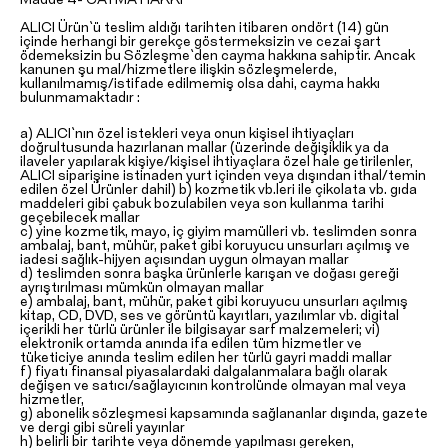
ALICI Ürün`ü teslim aldığı tarihten itibaren ondört (14) gün
içinde herhangi bir gerekçe göstermeksizin ve cezai şart
ödemeksizin bu Sözleşme`den cayma hakkına sahiptir. Ancak
kanunen şu mal/hizmetlere ilişkin sözleşmelerde,
kullanılmamış/istifade edilmemiş olsa dahi, cayma hakkı
bulunmamaktadır :
a) ALICI`nın özel istekleri veya onun kişisel ihtiyaçları
doğrultusunda hazırlanan mallar (üzerinde değişiklik ya da
ilaveler yapılarak kişiye/kişisel ihtiyaçlara özel hale getirilenler,
ALICI siparişine istinaden yurt içinden veya dışından ithal/temin
edilen özel Ürünler dahil) b) kozmetik vb.leri ile çikolata vb. gıda
maddeleri gibi çabuk bozulabilen veya son kullanma tarihi
geçebilecek mallar
c) yine kozmetik, mayo, iç giyim mamülleri vb. teslimden sonra
ambalaj, bant, mühür, paket gibi koruyucu unsurları açılmış ve
iadesi sağlık-hijyen açısından uygun olmayan mallar
d) teslimden sonra başka ürünlerle karışan ve doğası gereği
ayrıştırılması mümkün olmayan mallar
e) ambalaj, bant, mühür, paket gibi koruyucu unsurları açılmış
kitap, CD, DVD, ses ve görüntü kayıtları, yazılımlar vb. digital
içerikli her türlü ürünler ile bilgisayar sarf malzemeleri; vi)
elektronik ortamda anında ifa edilen tüm hizmetler ve
tüketiciye anında teslim edilen her türlü gayri maddi mallar
f) fiyatı finansal piyasalardaki dalgalanmalara bağlı olarak
değişen ve satıcı/sağlayıcının kontrolünde olmayan mal veya
hizmetler,
g) abonelik sözleşmesi kapsamında sağlananlar dışında, gazete
ve dergi gibi süreli yayınlar
h) belirli bir tarihte veya dönemde yapılması gereken,