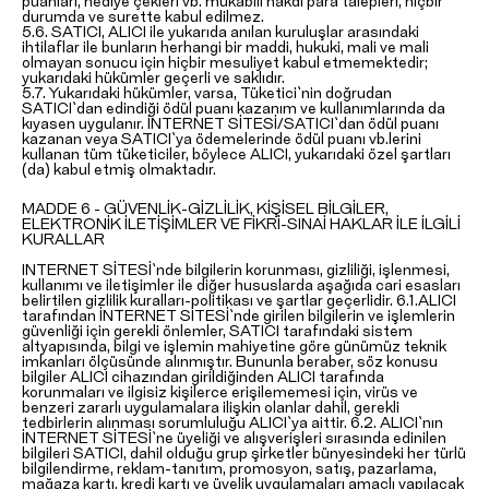
puanları, hediye çekleri vb. mukabili nakdi para talepleri, hiçbir
durumda ve surette kabul edilmez.
5.6. SATICI, ALICI ile yukarıda anılan kuruluşlar arasındaki
ihtilaflar ile bunların herhangi bir maddi, hukuki, mali ve mali
olmayan sonucu için hiçbir mesuliyet kabul etmemektedir;
yukarıdaki hükümler geçerli ve saklıdır.
5.7. Yukarıdaki hükümler, varsa, Tüketici`nin doğrudan
SATICI`dan edindiği ödül puanı kazanım ve kullanımlarında da
kıyasen uygulanır. İNTERNET SİTESİ/SATICI`dan ödül puanı
kazanan veya SATICI`ya ödemelerinde ödül puanı vb.lerini
kullanan tüm tüketiciler, böylece ALICI, yukarıdaki özel şartları
(da) kabul etmiş olmaktadır.
MADDE 6 - GÜVENLİK-GİZLİLİK, KİŞİSEL BİLGİLER,
ELEKTRONİK İLETİŞİMLER VE FİKRİ-SINAİ HAKLAR İLE İLGİLİ
KURALLAR
INTERNET SİTESİ`nde bilgilerin korunması, gizliliği, işlenmesi,
kullanımı ve iletişimler ile diğer hususlarda aşağıda cari esasları
belirtilen gizlilik kuralları-politikası ve şartlar geçerlidir. 6.1.ALICI
tarafından İNTERNET SİTESİ`nde girilen bilgilerin ve işlemlerin
güvenliği için gerekli önlemler, SATICI tarafındaki sistem
altyapısında, bilgi ve işlemin mahiyetine göre günümüz teknik
imkanları ölçüsünde alınmıştır. Bununla beraber, söz konusu
bilgiler ALICI cihazından girildiğinden ALICI tarafında
korunmaları ve ilgisiz kişilerce erişilememesi için, virüs ve
benzeri zararlı uygulamalara ilişkin olanlar dahil, gerekli
tedbirlerin alınması sorumluluğu ALICI`ya aittir. 6.2. ALICI`nın
İNTERNET SİTESİ`ne üyeliği ve alışverişleri sırasında edinilen
bilgileri SATICI, dahil olduğu grup şirketler bünyesindeki her türlü
bilgilendirme, reklam-tanıtım, promosyon, satış, pazarlama,
mağaza kartı, kredi kartı ve üyelik uygulamaları amaçlı yapılacak