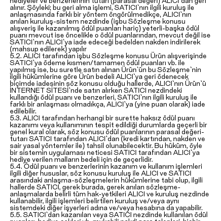
hediyeler ve benzerlerinin tutarı (parasal değeri) ALICI`dan geri
alınır. Şöyleki; bu geri alma işlemi, SATICI`nın ilgili kuruluş ile
anlaşmasında farklı bir yöntem öngörülmedikçe, ALICI`nın
anılan kuruluş-sistem nezdinde (işbu Sözleşme konusu
alışveriş ile kazanılmış ödül puanları hariç) yeterli-başka ödül
puanı mevcut ise öncelikle o ödül puanlarından, mevcut değil ise
SATICI`nın ALICI`ya iade edeceği bedelden nakden indirilerek
(mahsup edilerek) yapılır
5.2. ALICI tarafından işbu Sözleşme konusu Ürün alışverişinde
SATICI`ya ödeme kısmen/tamamen ödül puanları vb. ile
yapılmış ise, bu suretle satın alınan Ürün`ün bu Sözleşme`nin
ilgili hükümlerine göre Ürün bedeli ALICI`ya geri ödenecek
biçimde iadesinin söz konusu olduğu hallerde, ALICI`nın Ürün`ü
İNTERNET SİTESİ`nde satın alırken SATICI nezdindeki
kullandığı ödül puanı ve benzerleri, SATICI`nın ilgili kuruluş ile
farklı bir anlaşması olmadıkça, ALICI`ya (yine puan olarak) iade
edilebilir.
5.3. ALICI tarafından herhangi bir surette haksız ödül puanı
kazanımı veya kullanımının tespit edildiği durumlarda geçerli bir
genel kural olarak, söz konusu ödül puanlarının parasal değeri-
tutarı SATICI tarafından ALICI`dan (kredi kartından, nakden ve
sair yasal yöntemler ile) tahsil olunabilecektir. Bu hüküm, öyle
bir sistemin uygulaması neticesi SATICI tarafından ALICI`ya
hediye verilen malların bedeli için de geçerlidir.
5.4. Ödül puanı ve benzerlerinin kazanım ve kullanım işlemleri
ilgili diğer hususlar, söz konusu kuruluş ile ALICI ve SATICI
arasındaki anlaşma-sözleşmelerin hükümlerine tabi olup, ilgili
hallerde SATICI, gerek burada, gerek anılan sözleşme-
anlaşmalarda belirli tüm hak-yetkileri ALICI ve kuruluş nezdinde
kullanabilir, ilgili işlemleri belirtilen kuruluş ve/veya aynı
sistemdeki diğer işyerleri adına ve/veya hesabına da yapabilir.
5.5. SATICI`dan kazanılan veya SATICI nezdinde kullanılan ödül