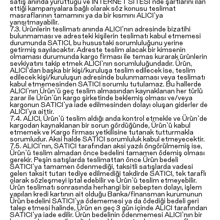
satış anında yürüttüğü ve İNTERNET SİTESİ`nde şartlarını ilan
ettiği kampanyalara bağlı olarak söz konusu teslimat
masraflarının tamamını ya da bir kısmını ALICI`ya
yansıtmayabilir.
7.3. Ürünlerin teslimatı anında ALICI`nın adresinde bizatihi
bulunmaması ve adresteki kişilerin teslimatı kabul etmemesi
durumunda SATICI, bu husustaki sorumluluğunu yerine
getirmiş sayılacaktır. Adreste teslim alacak bir kimsenin
olmaması durumunda kargo firması ile temas kurarak ürünlerin
sevkiyatını takip etmek ALICI`nın sorumluluğundadır. Ürün,
ALICI`dan başka bir kişi/kuruluşa teslim edilecek ise, teslim
edilecek kişi/kuruluşun adresinde bulunmaması veya teslimatı
kabul etmemesinden SATICI sorumlu tutulamaz. Bu hallerde
ALICI`nın Ürün`ü geç teslim almasından kaynaklanan her türlü
zarar ile Ürün`ün kargo şirketinde beklemiş olması ve/veya
kargonun SATICI`ya iade edilmesinden dolayı oluşan giderler de
ALICI`ya aittir.
7.4. ALICI, Ürün`ü teslim aldığı anda kontrol etmekle ve Ürün`de
kargodan kaynaklanan bir sorun gördüğünde, Ürün`ü kabul
etmemek ve Kargo firması yetkilisine tutanak tutturmakla
sorumludur. Aksi halde SATICI sorumluluk kabul etmeyecektir.
7.5. ALICI`nın, SATICI tarafından aksi yazılı öngörülmemiş ise,
Ürün`ü teslim almadan önce bedelini tamamen ödemiş olması
gerekir. Peşin satışlarda teslimattan önce Ürün bedeli
SATICI`ya tamamen ödenmediği, taksitli satışlarda vadesi
gelen taksit tutarı tediye edilmediği takdirde SATICI, tek taraflı
olarak sözleşmeyi iptal edebilir ve Ürün`ü teslim etmeyebilir.
Ürün teslimatı sonrasında herhangi bir sebepten dolayı, işlem
yapılan kredi kartının ait olduğu Banka/finansman kurumunun
Ürün bedelini SATICI`ya ödememesi ya da ödediği bedeli geri
talep etmesi halinde, Ürün en geç 3 gün içinde ALICI tarafından
SATICI`ya iade edilir. Ürün bedelinin ödenmemesi ALICI`nın bir