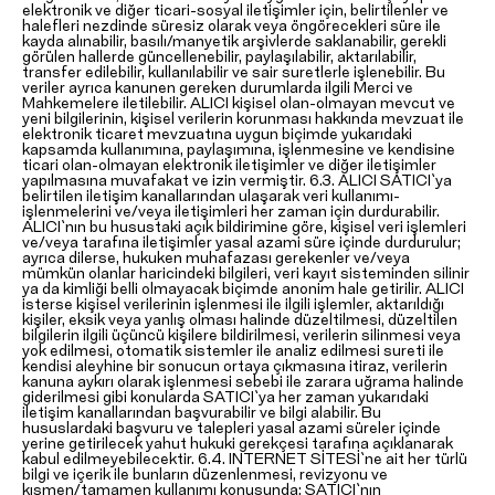
elektronik ve diğer ticari-sosyal iletişimler için, belirtilenler ve
halefleri nezdinde süresiz olarak veya öngörecekleri süre ile
kayda alınabilir, basılı/manyetik arşivlerde saklanabilir, gerekli
görülen hallerde güncellenebilir, paylaşılabilir, aktarılabilir,
transfer edilebilir, kullanılabilir ve sair suretlerle işlenebilir. Bu
veriler ayrıca kanunen gereken durumlarda ilgili Merci ve
Mahkemelere iletilebilir. ALICI kişisel olan-olmayan mevcut ve
yeni bilgilerinin, kişisel verilerin korunması hakkında mevzuat ile
elektronik ticaret mevzuatına uygun biçimde yukarıdaki
kapsamda kullanımına, paylaşımına, işlenmesine ve kendisine
ticari olan-olmayan elektronik iletişimler ve diğer iletişimler
yapılmasına muvafakat ve izin vermiştir. 6.3. ALICI SATICI`ya
belirtilen iletişim kanallarından ulaşarak veri kullanımı-
işlenmelerini ve/veya iletişimleri her zaman için durdurabilir.
ALICI`nın bu husustaki açık bildirimine göre, kişisel veri işlemleri
ve/veya tarafına iletişimler yasal azami süre içinde durdurulur;
ayrıca dilerse, hukuken muhafazası gerekenler ve/veya
mümkün olanlar haricindeki bilgileri, veri kayıt sisteminden silinir
ya da kimliği belli olmayacak biçimde anonim hale getirilir. ALICI
isterse kişisel verilerinin işlenmesi ile ilgili işlemler, aktarıldığı
kişiler, eksik veya yanlış olması halinde düzeltilmesi, düzeltilen
bilgilerin ilgili üçüncü kişilere bildirilmesi, verilerin silinmesi veya
yok edilmesi, otomatik sistemler ile analiz edilmesi sureti ile
kendisi aleyhine bir sonucun ortaya çıkmasına itiraz, verilerin
kanuna aykırı olarak işlenmesi sebebi ile zarara uğrama halinde
giderilmesi gibi konularda SATICI`ya her zaman yukarıdaki
iletişim kanallarından başvurabilir ve bilgi alabilir. Bu
hususlardaki başvuru ve talepleri yasal azami süreler içinde
yerine getirilecek yahut hukuki gerekçesi tarafına açıklanarak
kabul edilmeyebilecektir. 6.4. INTERNET SİTESİ`ne ait her türlü
bilgi ve içerik ile bunların düzenlenmesi, revizyonu ve
kısmen/tamamen kullanımı konusunda; SATICI`nın