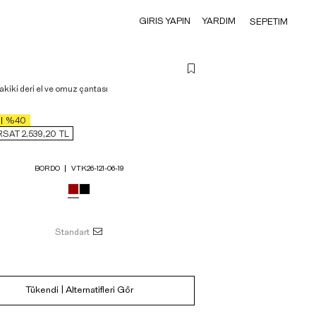
GIRIS YAPIN
YARDIM
SEPETIM
kiki deri el ve omuz çantası
%40
RSAT 2.539,20
TL
BORDO
VTK26-121-06-19
Standart
Tükendi | Alternatifleri Gör