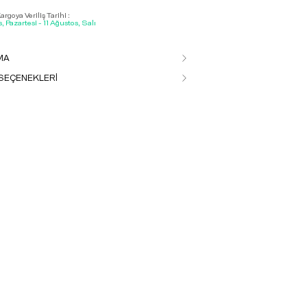
rgoya Veriliş Tarihi :
, Pazartesi - 11 Ağustos, Salı
MA
SEÇENEKLERİ