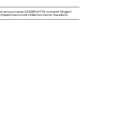
bir sorunuz varsa 02125500079 numaralı Müşteri
 Departmanımızla irtibat kurmanızı rica ederiz.