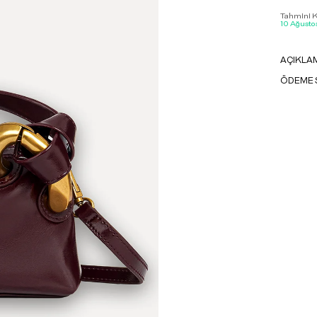
Tahmini Ka
10 Ağustos
AÇIKLA
ÖDEME 