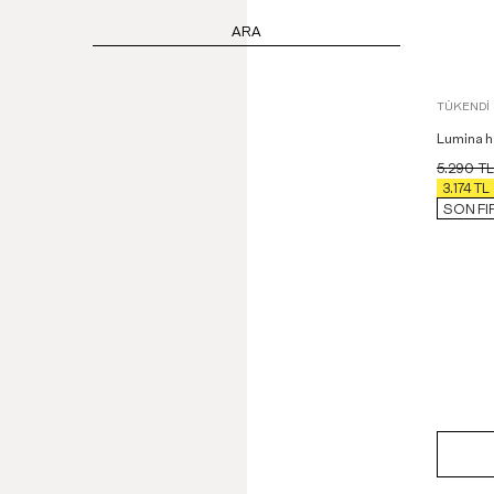
ARA
TÜKENDI
Lumina ha
5.290
TL
3.174
TL
SON FI