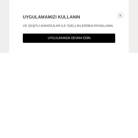
Twist küpe
Root reçine küpe
490
TL
490
TL
%40
%40
294
TL
294
TL