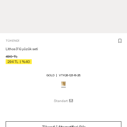
TÜKENDI
Lithos 3`lü yüzük seti
490
TL
294
TL
%40
GOLD
VTK26-123-16-28
Standart