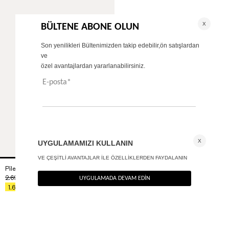
Pileli palazzo pantolon
+ 4
2.690
TL
%40
1.614
TL