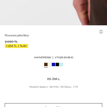
Kruvaze yaka bluz
2.090
TL
1.254
TL
%40
KAHVERENGI
VTK25-101-63-10
XS-S
M-L
Modelin bedeni : 34 | Kilo : 56 | Boyu : 1,76