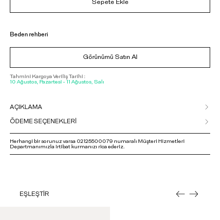
Sepete Ekle
Beden rehberi
Görünümü Satın Al
Tahmini Kargoya Veriliş Tarihi :
10 Ağustos, Pazartesi - 11 Ağustos, Salı
AÇIKLAMA
ÖDEME SEÇENEKLERİ
Herhangi bir sorunuz varsa 02125500079 numaralı Müşteri Hizmetleri
Departmanımızla irtibat kurmanızı rica ederiz.
EŞLEŞTİR