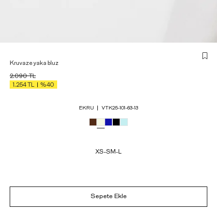
Kruvaze yaka bluz
2.090
TL
1.254
TL
%40
EKRU
VTK25-101-63-13
XS-S
M-L
Sepete Ekle