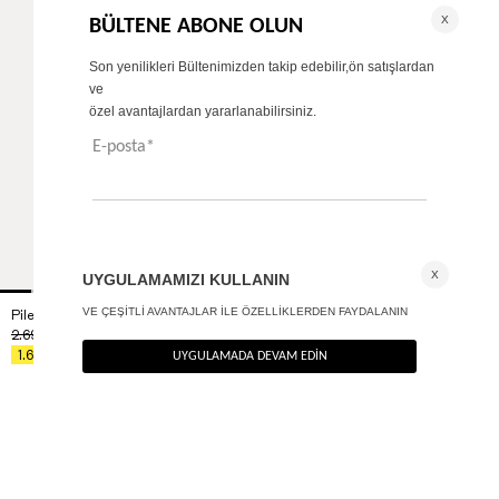
Pileli palazzo pantolon
+ 4
2.690
TL
%40
1.614
TL