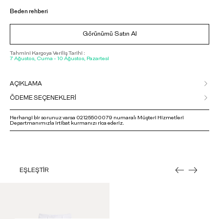
Beden rehberi
Görünümü Satın Al
Tahmini Kargoya Veriliş Tarihi :
7 Ağustos, Cuma - 10 Ağustos, Pazartesi
AÇIKLAMA
ÖDEME SEÇENEKLERİ
Herhangi bir sorunuz varsa 02125500079 numaralı Müşteri Hizmetleri
Departmanımızla irtibat kurmanızı rica ederiz.
EŞLEŞTİR