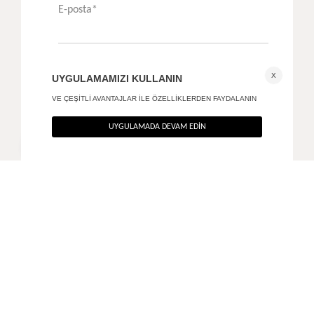
Kayık yaka panço bluz
Aksesuar detaylı askılı bluz
+ 1
+ 2
1.790
TL
1.590
TL
%40
%50
1.074
TL
795
TL