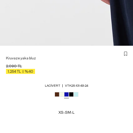
Kruvaze yaka bluz
2.090
TL
1.254
TL
%40
LACIVERT
VTK25-101-63-24
XS-S
M-L