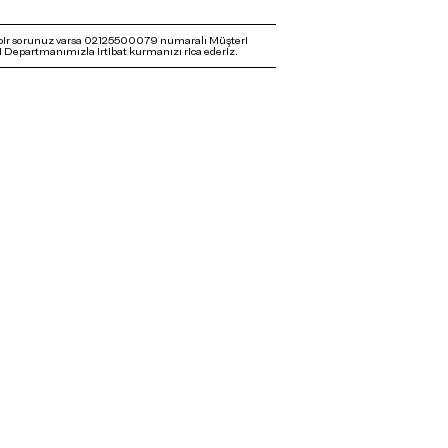
bir sorunuz varsa 02125500079 numaralı Müşteri
 Departmanımızla irtibat kurmanızı rica ederiz.