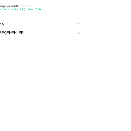
rgoya Veriliş Tarihi :
, Pazartesi - 11 Ağustos, Salı
MA
SEÇENEKLERİ