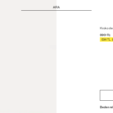
ARA
Kroko des
890
TL
534
TL
Beden re