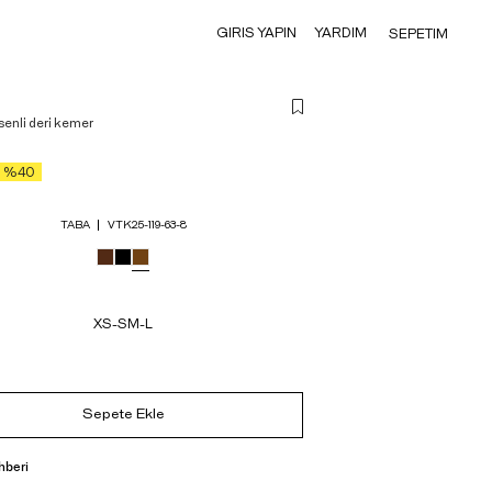
GIRIS YAPIN
YARDIM
SEPETIM
enli deri kemer
%40
TABA
VTK25-119-63-8
XS-S
M-L
Sepete Ekle
hberi