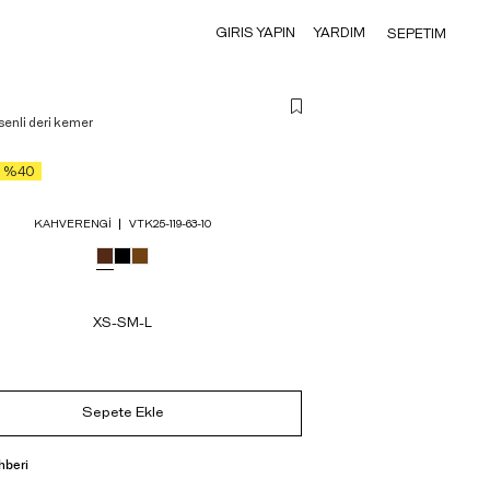
GIRIS YAPIN
YARDIM
SEPETIM
enli deri kemer
%40
KAHVERENGI
VTK25-119-63-10
XS-S
M-L
Sepete Ekle
hberi