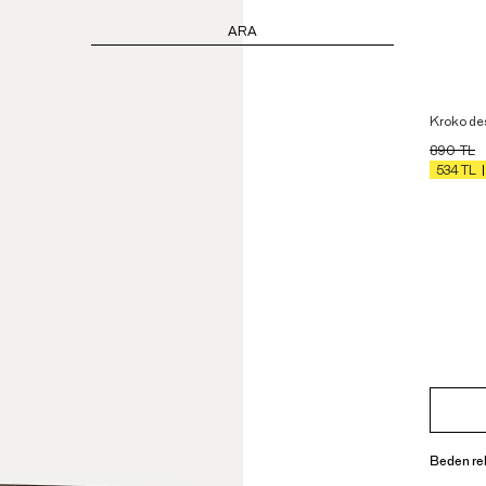
ARA
Kroko des
890
TL
534
TL
Beden re