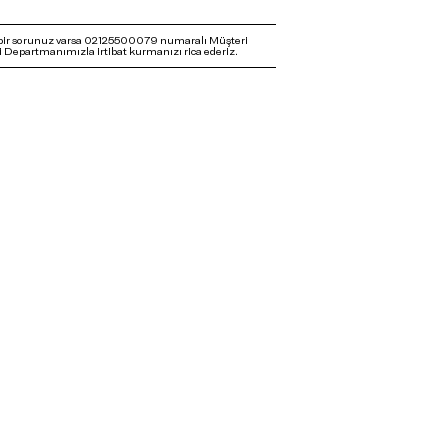
bir sorunuz varsa 02125500079 numaralı Müşteri
 Departmanımızla irtibat kurmanızı rica ederiz.