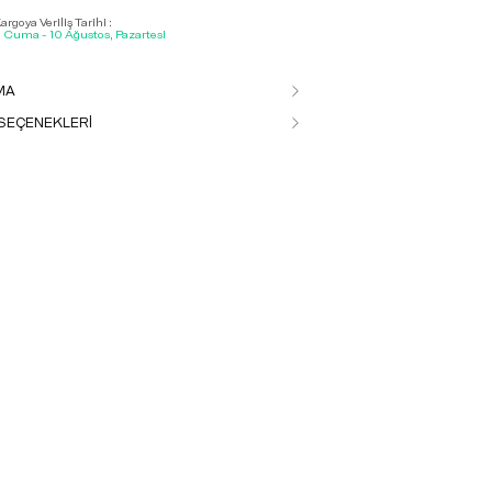
rgoya Veriliş Tarihi :
, Cuma - 10 Ağustos, Pazartesi
MA
SEÇENEKLERİ