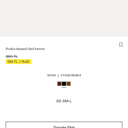
Kroko desenli deri kemer
890
TL
534
TL
%40
SIYAH
VTK25-119-63-3
XS-S
M-L
Sepete Ekle