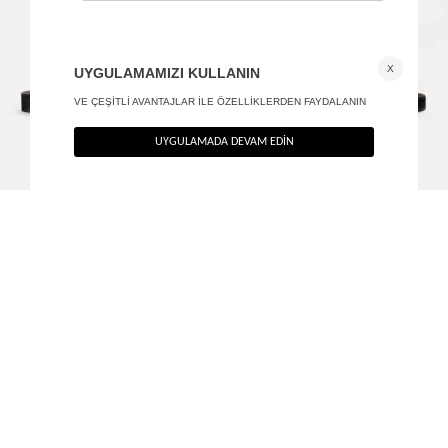
Antik tokalı deri kemer
Frame tokalı deri kemer
+ 2
+ 3
850
TL
1.090
TL
%40
%40
510
TL
654
TL