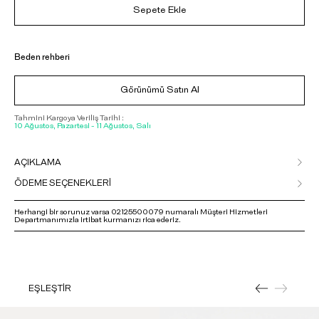
Sepete Ekle
Beden rehberi
Görünümü Satın Al
Tahmini Kargoya Veriliş Tarihi :
10 Ağustos, Pazartesi - 11 Ağustos, Salı
AÇIKLAMA
ÖDEME SEÇENEKLERİ
Herhangi bir sorunuz varsa 02125500079 numaralı Müşteri Hizmetleri
Departmanımızla irtibat kurmanızı rica ederiz.
EŞLEŞTİR