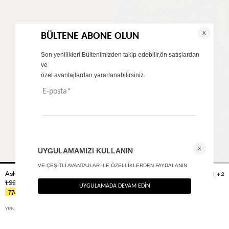
Askılı V bodysuit
Cep detaylı wide leg pantolon
+ 1
+ 2
1.290
TL
2.990
TL
%40
%40
774
TL
1.794
TL
YENI ÜRÜN