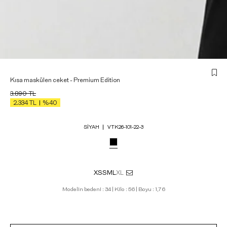
Kısa maskülen ceket - Premium Edition
3.890
TL
2.334
TL
%40
SIYAH
VTK26-101-22-3
XS
S
M
L
XL
Modelin bedeni : 34 | Kilo : 56 | Boyu : 1,76