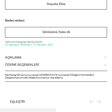
Sepete Ekle
Beden rehberi
Görünümü Satın Al
Tahmini Kargoya Veriliş Tarihi :
10 Ağustos, Pazartesi - 11 Ağustos, Salı
AÇIKLAMA
ÖDEME SEÇENEKLERİ
Herhangi bir sorunuz varsa 02125500079 numaralı Müşteri Hizmetleri
Departmanımızla irtibat kurmanızı rica ederiz.
EŞLEŞTİR