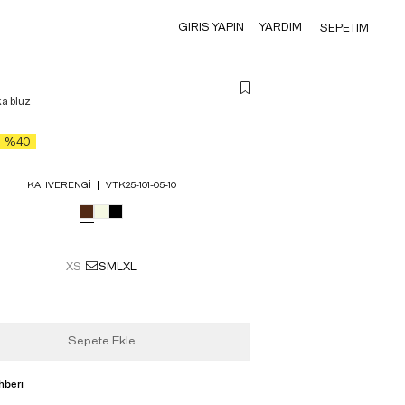
GIRIS YAPIN
YARDIM
SEPETIM
a bluz
%40
KAHVERENGI
VTK25-101-05-10
XS
S
M
L
XL
Sepete Ekle
hberi