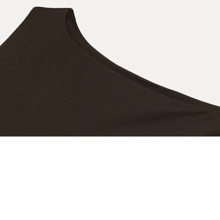
EŞLEŞTİR