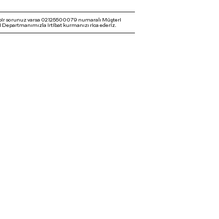
bir sorunuz varsa 02125500079 numaralı Müşteri
 Departmanımızla irtibat kurmanızı rica ederiz.