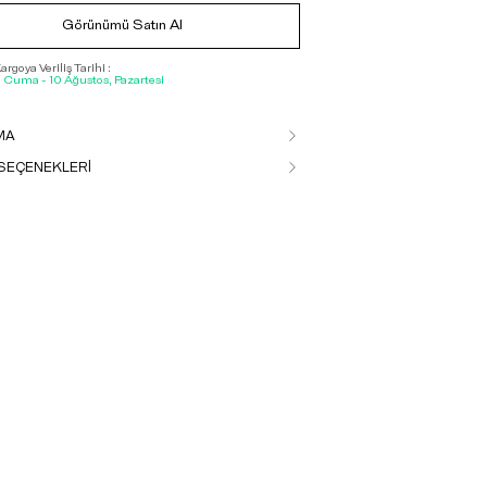
Görünümü Satın Al
rgoya Veriliş Tarihi :
, Cuma - 10 Ağustos, Pazartesi
MA
SEÇENEKLERİ