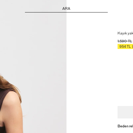
ARA
Kayık yak
1.590
TL
954
TL
Beden re