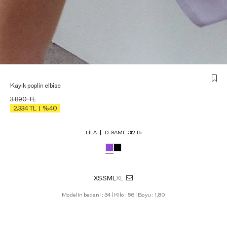
Kayık poplin elbise
3.890
TL
2.334
TL
%40
LILA
D-SAME-312-15
XS
S
M
L
XL
Modelin bedeni : 34 | Kilo : 56 | Boyu : 1,80