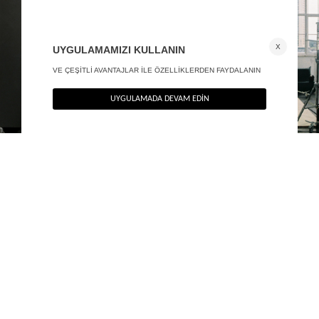
Askılı maxi elbise
Stance maxi etek - Premium Edition
2.590
TL
2.090
TL
%50
%50
1.295
TL
1.045
TL