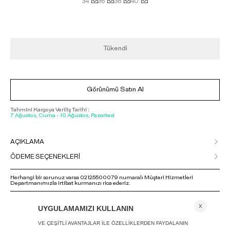
34
36
38
40
Tükendi
Görünümü Satın Al
Tahmini Kargoya Veriliş Tarihi :
7 Ağustos, Cuma - 10 Ağustos, Pazartesi
AÇIKLAMA
ÖDEME SEÇENEKLERİ
Herhangi bir sorunuz varsa 02125500079 numaralı Müşteri Hizmetleri
Departmanımızla irtibat kurmanızı rica ederiz.