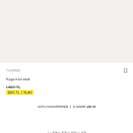
TÜKENDI
Kaşe mini etek
1.490
TL
890
TL
%40
KOYU KAHVERENGI
D-SAME-238-63