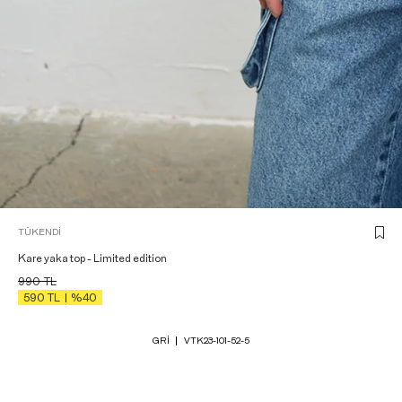
TÜKENDI
Kare yaka top - Limited edition
990
TL
590
TL
%40
GRI
VTK23-101-52-5