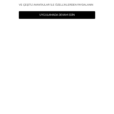
ANA SAYFA
KARE YAKA TOP - LIMITED EDITION
YENİ
BLUZ |
CEKET |
PALAZZO
PANTOLON
JEAN
ELBİSE
SEZON
TOP
BLAZER
PANTOLON
NEWSLETTER
Haber bültenimize kolayca kaydolun, en güzel haberlerimizi ilk siz öğrenin!
HEMEN KAYIT OL