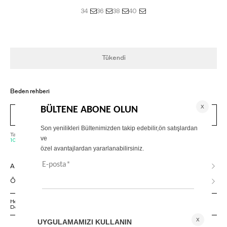
34
36
38
40
Tükendi
Beden rehberi
Görünümü Satın Al
Tahmini Kargoya Veriliş Tarihi :
10 Ağustos, Pazartesi - 11 Ağustos, Salı
AÇIKLAMA
ÖDEME SEÇENEKLERİ
Herhangi bir sorunuz varsa 02125500079 numaralı Müşteri Hizmetleri
Departmanımızla irtibat kurmanızı rica ederiz.