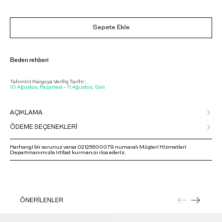
Sepete Ekle
Beden rehberi
Tahmini Kargoya Veriliş Tarihi :
10 Ağustos, Pazartesi - 11 Ağustos, Salı
AÇIKLAMA
ÖDEME SEÇENEKLERİ
Herhangi bir sorunuz varsa 02125500079 numaralı Müşteri Hizmetleri
Departmanımızla irtibat kurmanızı rica ederiz.
ÖNERİLENLER