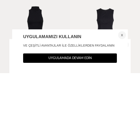
Aksesuar detaylı drapeli maxi elbise
Biye detaylı volanlı elbise
+ 1
2.990
TL
3.690
TL
%40
%40
1.794
TL
2.214
TL
SON FIRSAT 1.435,20
TL