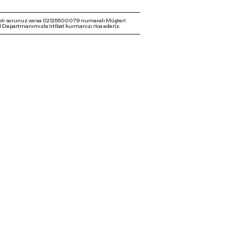
bir sorunuz varsa 02125500079 numaralı Müşteri
 Departmanımızla irtibat kurmanızı rica ederiz.