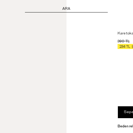
ARA
Kare toka
390
TL
234
TL
Sepe
Beden re