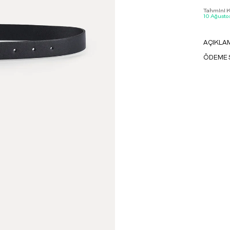
Tahmini Ka
10 Ağustos
AÇIKLA
ÖDEME 