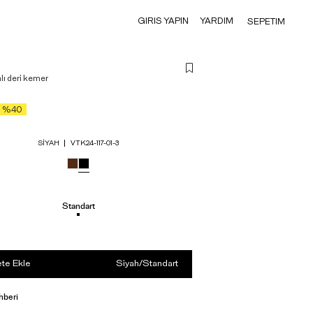
GIRIS YAPIN
YARDIM
SEPETIM
lı deri kemer
%40
SIYAH
VTK24-117-01-3
Standart
te Ekle
Siyah
/
Standart
hberi