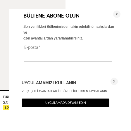
Pilili bermuda şort- Premium Edition
2.090
TL
%40
1.254
TL