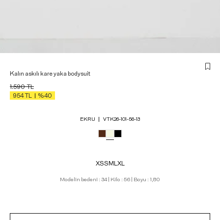
Kalın askılı kare yaka bodysuit
1.590
TL
954
TL
%40
EKRU
VTK26-101-56-13
XS
S
M
L
XL
Modelin bedeni : 34 | Kilo : 56 | Boyu : 1,80