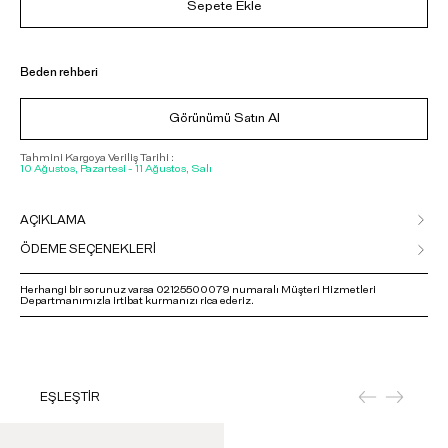
Sepete Ekle
Beden rehberi
Görünümü Satın Al
Tahmini Kargoya Veriliş Tarihi :
10 Ağustos, Pazartesi - 11 Ağustos, Salı
AÇIKLAMA
ÖDEME SEÇENEKLERİ
Herhangi bir sorunuz varsa 02125500079 numaralı Müşteri Hizmetleri
Departmanımızla irtibat kurmanızı rica ederiz.
EŞLEŞTİR