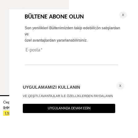
Cep detaylı wide leg pantolon
+ 2
2.990
TL
%60
1.196
TL