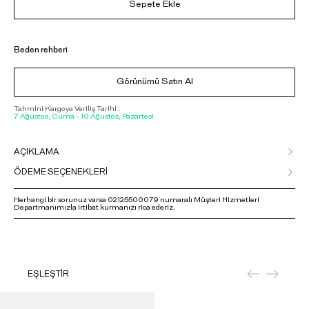
Sepete Ekle
Beden rehberi
Görünümü Satın Al
Tahmini Kargoya Veriliş Tarihi :
7 Ağustos, Cuma - 10 Ağustos, Pazartesi
AÇIKLAMA
ÖDEME SEÇENEKLERİ
Herhangi bir sorunuz varsa 02125500079 numaralı Müşteri Hizmetleri
Departmanımızla irtibat kurmanızı rica ederiz.
EŞLEŞTİR