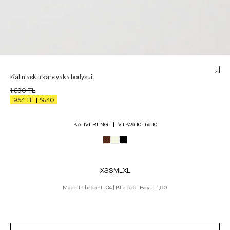
Kalın askılı kare yaka bodysuit
1.590
TL
954
TL
%40
KAHVERENGI
VTK26-101-56-10
XS
S
M
L
XL
Modelin bedeni : 34 | Kilo : 56 | Boyu : 1,80