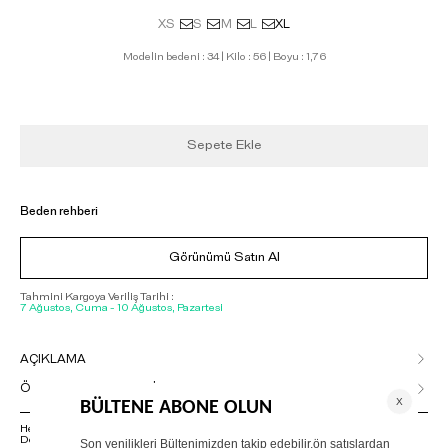
XS
S
M
L
XL
Modelin bedeni : 34 | Kilo : 56 | Boyu : 1,76
Sepete Ekle
Beden rehberi
Görünümü Satın Al
Tahmini Kargoya Veriliş Tarihi :
7 Ağustos, Cuma - 10 Ağustos, Pazartesi
AÇIKLAMA
ÖDEME SEÇENEKLERİ
Herhangi bir sorunuz varsa 02125500079 numaralı Müşteri Hizmetleri
Departmanımızla irtibat kurmanızı rica ederiz.