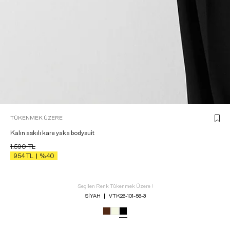
TÜKENMEK ÜZERE
Kalın askılı kare yaka bodysuit
1.590
TL
954
TL
%40
Seçilen Renk Tükenmek Üzere !
SIYAH
VTK26-101-56-3