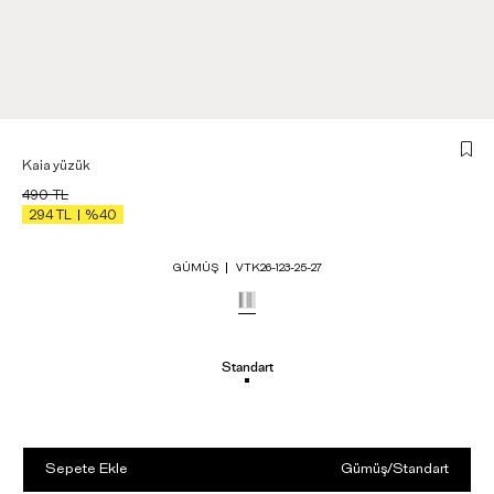
Kaia yüzük
490
TL
294
TL
%40
GÜMÜŞ
VTK26-123-25-27
Standart
Sepete Ekle
Gümüş
/
Standart