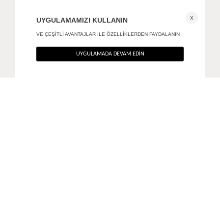
Morphe reçine küpe
Elaria yüzük
+ 2
550
TL
490
TL
%40
%40
330
TL
294
TL
SON FIRSAT 235,20
TL
ANA SAYFA
AKSESUAR
KAIA YÜZÜK