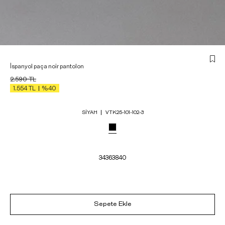
İspanyol paça noir pantolon
2.590
TL
1.554
TL
%40
SIYAH
VTK25-101-102-3
34
36
38
40
Sepete Ekle