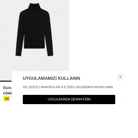
Balıkçı yaka basic bluz
+ 1
1.090
TL
%40
654
TL