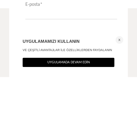
ÖNERİLENLER
İnce askılı büstiyer
Kayık yaka bluz
+ 2
+ 2
750
TL
1.590
TL
%40
%40
450
TL
954
TL
SON FIRSAT 360
TL