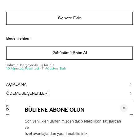
Sepete Ekle
Beden rehberi
Görünümü Satın Al
Tahmini Kargoya Veriliş Tarihi :
10 Ağustos, Pazartesi - 11 Ağustos, Salı
AÇIKLAMA
ÖDEME SEÇENEKLERİ
Herhangi bir sorunuz varsa 02125500079 numaralı Müşteri Hizmetleri
Departmanımızla irtibat kurmanızı rica ederiz.