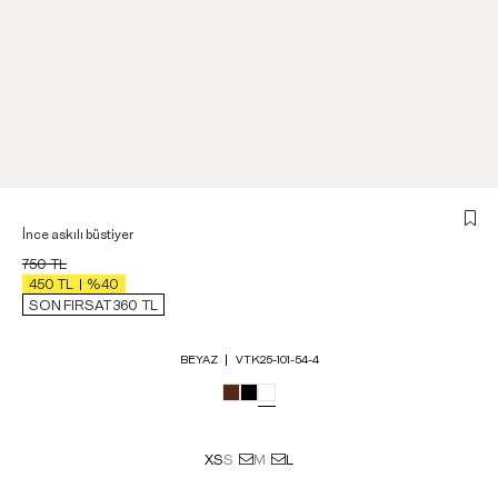
İnce askılı büstiyer
750
TL
450
TL
%40
SON FIRSAT 360
TL
BEYAZ
VTK25-101-54-4
XS
S
M
L