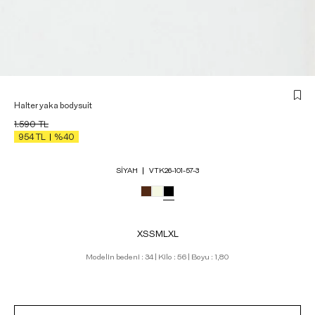
Halter yaka bodysuit
1.590
TL
954
TL
%40
SIYAH
VTK26-101-57-3
XS
S
M
L
XL
Modelin bedeni : 34 | Kilo : 56 | Boyu : 1,80