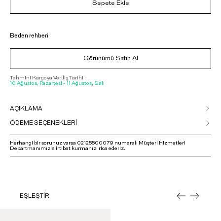
Sepete Ekle
Beden rehberi
Görünümü Satın Al
Tahmini Kargoya Veriliş Tarihi :
10 Ağustos, Pazartesi - 11 Ağustos, Salı
AÇIKLAMA
ÖDEME SEÇENEKLERİ
Herhangi bir sorunuz varsa 02125500079 numaralı Müşteri Hizmetleri
Departmanımızla irtibat kurmanızı rica ederiz.
EŞLEŞTİR