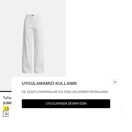
Tailored wide leg pantolon
+ 1
2.590
TL
%40
1.554
TL
SON FIRSAT 1.243,20
TL