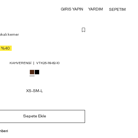
GIRIS YAPIN
YARDIM
SEPETIM
kalı kemer
%40
KAHVERENGI
VTK25-119-62-10
XS-S
M-L
Sepete Ekle
hberi