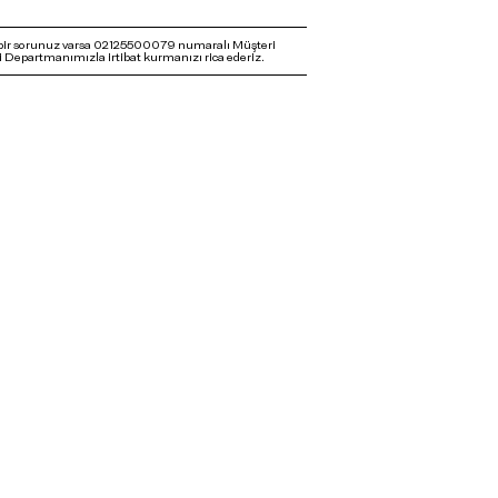
bir sorunuz varsa 02125500079 numaralı Müşteri
 Departmanımızla irtibat kurmanızı rica ederiz.