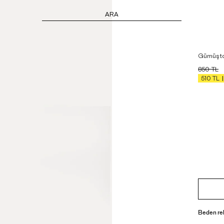
ARA
Gümüş to
850
TL
510
TL
Beden re