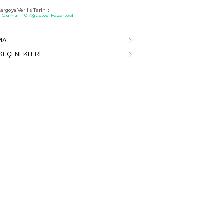
rgoya Veriliş Tarihi :
, Cuma - 10 Ağustos, Pazartesi
MA
SEÇENEKLERİ