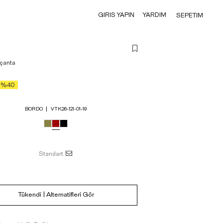
GIRIS YAPIN
YARDIM
SEPETIM
 çanta
%40
BORDO
VTK26-121-01-19
Standart
Tükendi | Alternatifleri Gör