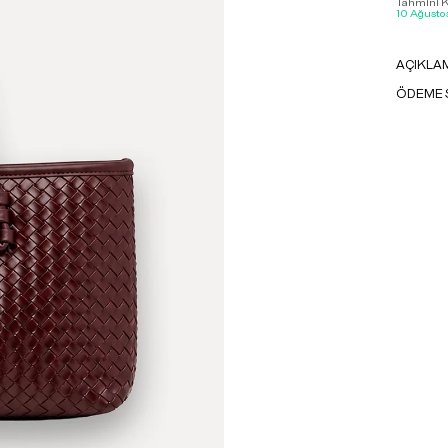
Tahmini Ka
10 Ağustos
AÇIKLA
ÖDEME 