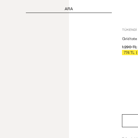
ARA
TÜKENDI
Grid tote
1.290
TL
774
TL