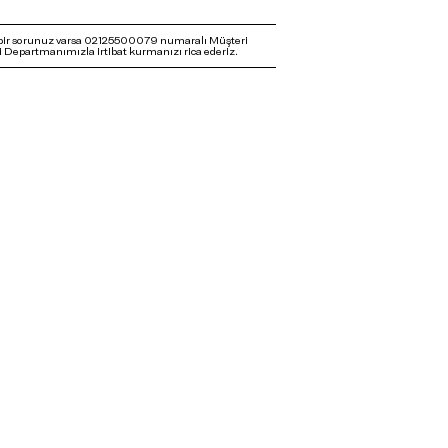
bir sorunuz varsa 02125500079 numaralı Müşteri
 Departmanımızla irtibat kurmanızı rica ederiz.