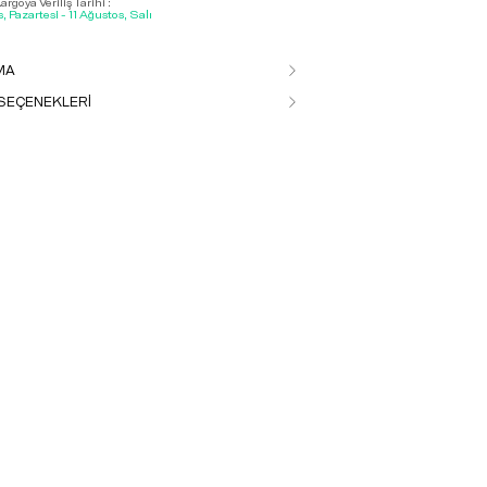
rgoya Veriliş Tarihi :
, Pazartesi - 11 Ağustos, Salı
MA
SEÇENEKLERİ