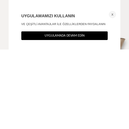
Soul el ve omuz çantası
Brave baget omuz çantası
+ 2
+ 2
1.390
TL
1.490
TL
%40
%40
834
TL
894
TL
SON FIRSAT 667,20
TL
SON FIRSAT 715,20
TL