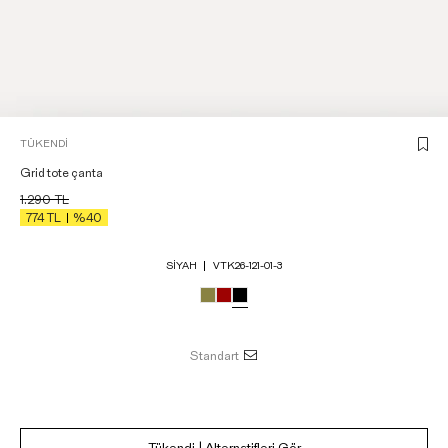
TÜKENDI
Grid tote çanta
1.290
TL
774
TL
%40
SIYAH
VTK26-121-01-3
Standart