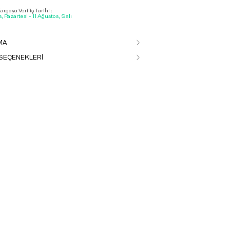
rgoya Veriliş Tarihi :
, Pazartesi - 11 Ağustos, Salı
MA
SEÇENEKLERİ