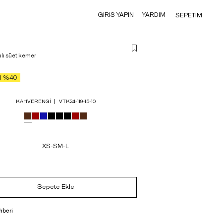
GIRIS YAPIN
YARDIM
SEPETIM
lı süet kemer
%40
KAHVERENGI
VTK24-119-15-10
XS-S
M-L
Sepete Ekle
hberi