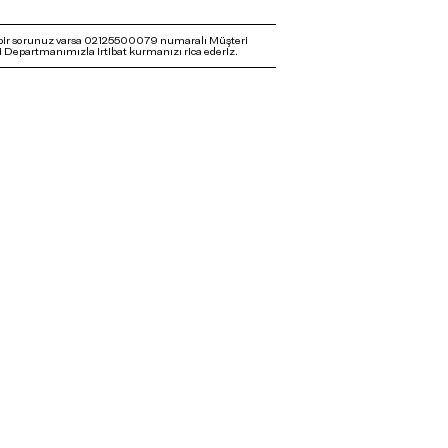
bir sorunuz varsa 02125500079 numaralı Müşteri
 Departmanımızla irtibat kurmanızı rica ederiz.