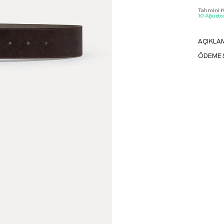
Tahmini Ka
10 Ağustos
AÇIKLA
ÖDEME 