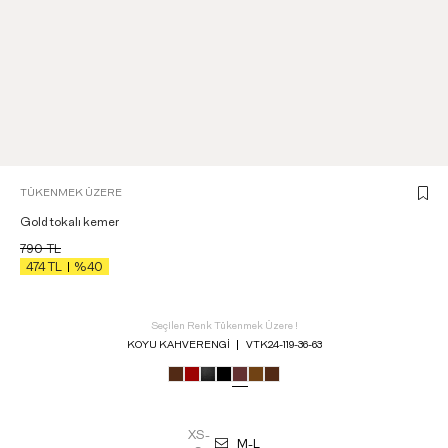
TÜKENMEK ÜZERE
Gold tokalı kemer
790
TL
474
TL
%40
Seçilen Renk Tükenmek Üzere !
KOYU KAHVERENGI
VTK24-119-36-63
XS-
M-L