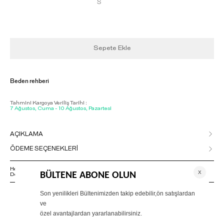
S
Sepete Ekle
Beden rehberi
Tahmini Kargoya Veriliş Tarihi :
7 Ağustos, Cuma - 10 Ağustos, Pazartesi
AÇIKLAMA
ÖDEME SEÇENEKLERİ
Herhangi bir sorunuz varsa 02125500079 numaralı Müşteri Hizmetleri
Departmanımızla irtibat kurmanızı rica ederiz.
ÖNERİLENLER