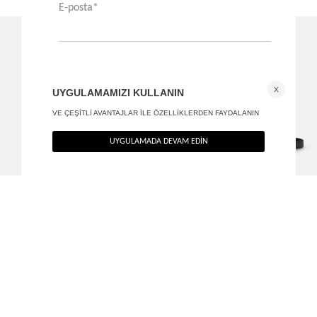
Zımbalı kovboy kemer
Sway hakiki deri kemer
+ 1
+ 5
850
TL
1.490
TL
%40
%40
510
TL
894
TL