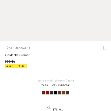
TÜKENMEK ÜZERE
Gold tokalı kemer
790
TL
474
TL
%40
Seçilen Renk Tükenmek Üzere !
TABA
VTK24-119-36-8
XS-
M-L