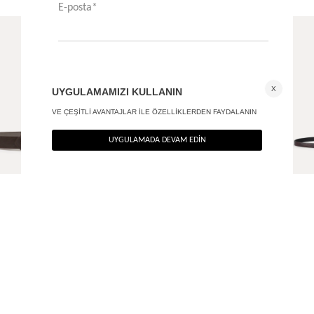
Kare tokalı deri kemer
Dikdörtgen tokalı ince kemer
+ 1
390
TL
550
TL
%40
%40
234
TL
330
TL