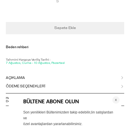
S
Sepete Ekle
Beden rehberi
Tahmini Kargoya Veriliş Tarihi :
7 Ağustos, Cuma - 10 Ağustos, Pazartesi
AÇIKLAMA
ÖDEME SEÇENEKLERİ
Herhangi bir sorunuz varsa 02125500079 numaralı Müşteri Hizmetleri
Departmanımızla irtibat kurmanızı rica ederiz.
ÖNERİLENLER