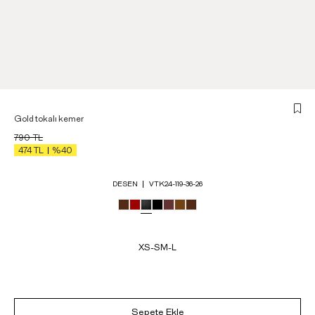
Gold tokalı kemer
790
TL
474
TL
%40
DESEN
VTK24-119-36-26
XS-S
M-L
Sepete Ekle