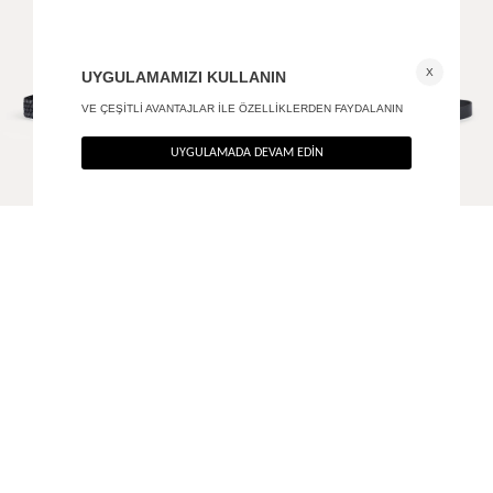
İnce örgü detaylı siyah deri kemer
Kare tokalı deri kemer
+ 1
990
TL
390
TL
%40
%40
594
TL
234
TL