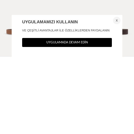
Çift uçlu süet kemer
Bold deri kemer
+ 1
990
TL
1.690
TL
%40
%40
594
TL
1.014
TL