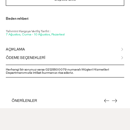
Beden rehberi
Tahmini Kargoya Veriliş Tarihi :
7 Ağustos, Cuma - 10 Ağustos, Pazartesi
AÇIKLAMA
ÖDEME SEÇENEKLERİ
Herhangi bir sorunuz varsa 02125500079 numaralı Müşteri Hizmetleri
Departmanımızla irtibat kurmanızı rica ederiz.
ÖNERİLENLER