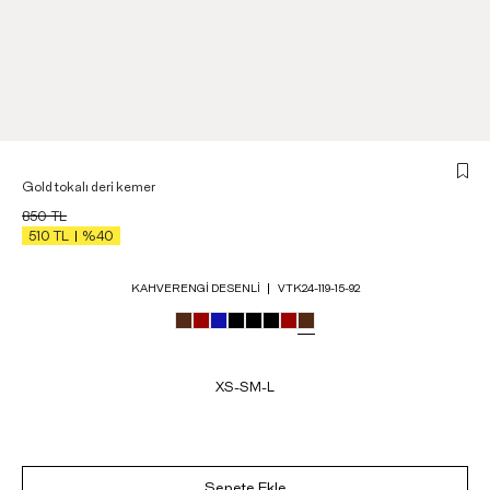
Gold tokalı deri kemer
850
TL
510
TL
%40
KAHVERENGI DESENLI
VTK24-119-15-92
XS-S
M-L
Sepete Ekle