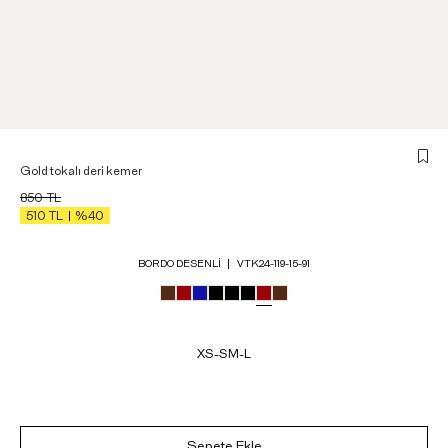
Gold tokalı deri kemer
850
TL
510
TL
%40
BORDO DESENLI
VTK24-119-15-91
XS-S
M-L
Sepete Ekle