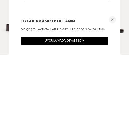
Gold tokalı deri kemer
Crocodile dokulu gold tokalı kemer
+ 7
850
TL
790
TL
%40
%40
510
TL
474
TL