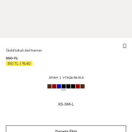
Gold tokalı deri kemer
850
TL
510
TL
%40
SIYAH
VTK24-119-15-3
XS-S
M-L
Sepete Ekle