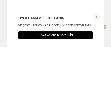
Gold kare tokalı deri kemer siyah
Blake tokalı kemer
+ 1
490
TL
650
TL
%40
%40
294
TL
390
TL