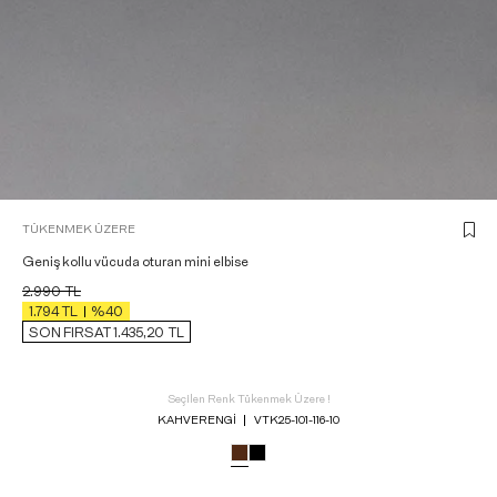
TÜKENMEK ÜZERE
Geniş kollu vücuda oturan mini elbise
2.990
TL
1.794
TL
%40
SON FIRSAT 1.435,20
TL
Seçilen Renk Tükenmek Üzere !
KAHVERENGI
VTK25-101-116-10