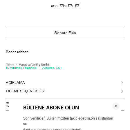
XS
S
M
L
Sepete Ekle
Beden rehberi
Tahmini Kargoya Veriliş Tarihi :
10 Ağustos, Pazartesi - 11 Ağustos, Salı
AÇIKLAMA
ÖDEME SEÇENEKLERİ
Herhangi bir sorunuz varsa 02125500079 numaralı Müşteri Hizmetleri
Departmanımızla irtibat kurmanızı rica ederiz.