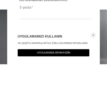
ÖNERİLENLER
Sırt dekolteli mermaid maxi elbise - Exclusive Collection
Şal yaka maxi elbise - Exclusive Collection
+ 1
2.890
TL
2.490
TL
%40
%40
1.734
TL
1.494
TL