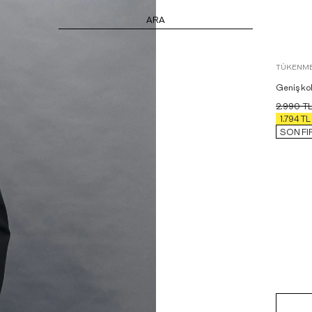
ARA
TÜKENME
Geniş kol
2.990
T
1.794
TL
SON FIR