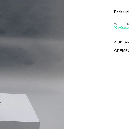
Beden re
Tahmini Ka
10 Ağustos
AÇIKLA
ÖDEME 