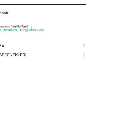
hberi
rgoya Veriliş Tarihi :
, Pazartesi - 11 Ağustos, Salı
MA
SEÇENEKLERİ