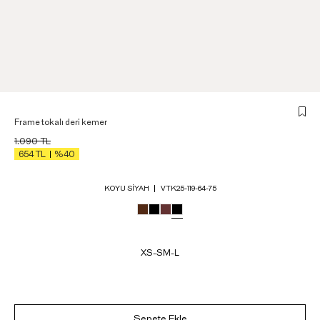
Frame tokalı deri kemer
1.090
TL
654
TL
%40
KOYU SIYAH
VTK25-119-64-75
XS-S
M-L
Sepete Ekle