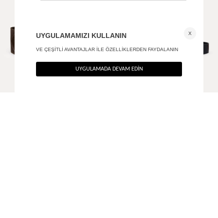
Antik tokalı korse kemer
Antik tokalı deri kemer
+ 1
1.190
TL
850
TL
%40
%40
714
TL
510
TL