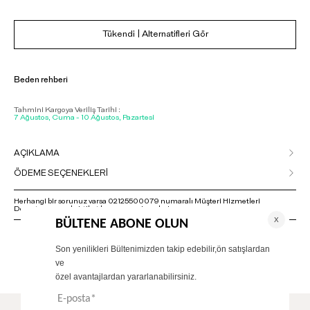
Tükendi | Alternatifleri Gör
Beden rehberi
Tahmini Kargoya Veriliş Tarihi :
7 Ağustos, Cuma - 10 Ağustos, Pazartesi
AÇIKLAMA
ÖDEME SEÇENEKLERİ
Herhangi bir sorunuz varsa 02125500079 numaralı Müşteri Hizmetleri
Departmanımızla irtibat kurmanızı rica ederiz.
ÖNERİLENLER