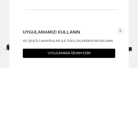
Gold tokalı kemer
Oval metal tokalı deri kemer
+ 6
+ 1
790
TL
590
TL
%40
%40
474
TL
354
TL