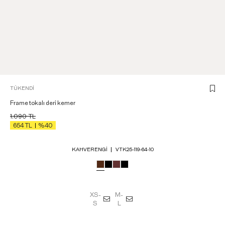
TÜKENDI
Frame tokalı deri kemer
1.090
TL
654
TL
%40
KAHVERENGI
VTK25-119-64-10
XS-
M-
S
L